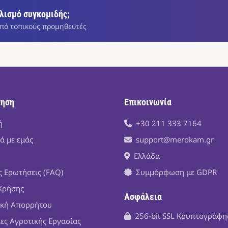
λισμό συγκομιδής;
πό τοπικούς προμηθευτές
γηση
Επικοινωνία
ή
+30 211 333 7164
ά με εμάς
support@merokam.gr
Ελλάδα
ς Ερωτήσεις (FAQ)
Συμμόρφωση με GDPR
Χρήσης
Ασφάλεια
ική Απορρήτου
256-bit SSL Κρυπτογράφ
ίες Αγροτικής Εργασίας