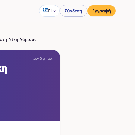
EL
Σύνδεση
Εγγραφή
ς στη Νίκη Λάρισας
πριν 6 μήνες
κη