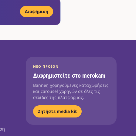
Διαφήμιση
ΝΈΟ ΠΡΟΪΌΝ
Διαφημιστείτε στο merokam
Banner, χορηγούμενες καταχωρήσεις
και carousel χορηγών σε όλες τις
σελίδες της πλατφόρμας.
Ζητήστε media kit
ηση