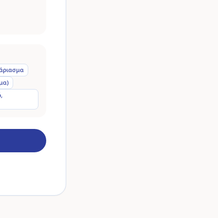
άριασμα
μα)
,