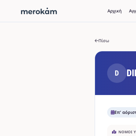
Αρχική
Αγγ
Πίσω
DI
D
Επ' αόρισ
ΝΟΜΟΊ 