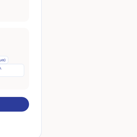
μα)
,