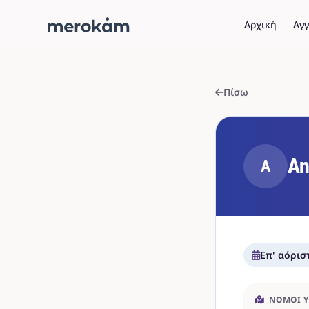
Αρχική
Αγγ
Πίσω
An
A
Επ' αόρισ
ΝΟΜΟΊ 