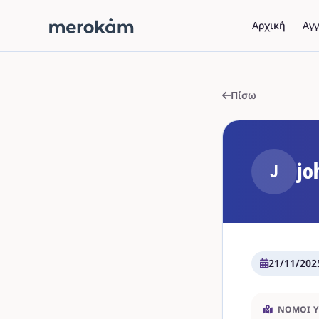
Αρχική
Αγγ
Πίσω
jo
J
21/11/202
ΝΟΜΟΊ 