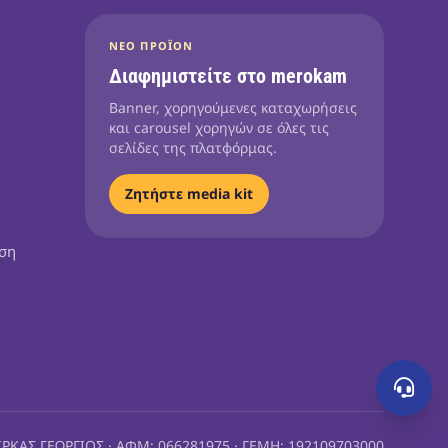
ΝΈΟ ΠΡΟΪΌΝ
Διαφημιστείτε στο merokam
Banner, χορηγούμενες καταχωρήσεις
και carousel χορηγών σε όλες τις
σελίδες της πλατφόρμας.
Ζητήστε media kit
ηση
ΙΡΚΑΣ ΓΕΩΡΓΙΟΣ · ΑΦΜ: 066281975 · ΓΕΜΗ: 192109703000