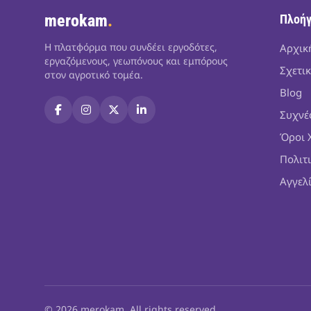
merokam
.
Πλοή
Η πλατφόρμα που συνδέει εργοδότες,
Αρχικ
εργαζόμενους, γεωπόνους και εμπόρους
Σχετικ
στον αγροτικό τομέα.
Blog
Συχνέ
Όροι 
Πολιτ
Αγγελ
© 2026 merokam. All rights reserved.