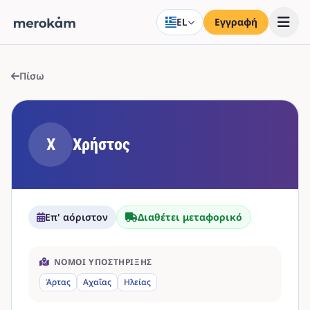
EL
Εγγραφή
Πίσω
Χ
Χρήστος
Επ' αόριστον
Διαθέτει μεταφορικό
ΝΟΜΟΊ ΥΠΟΣΤΉΡΙΞΗΣ
Άρτας
Αχαΐας
Ηλείας