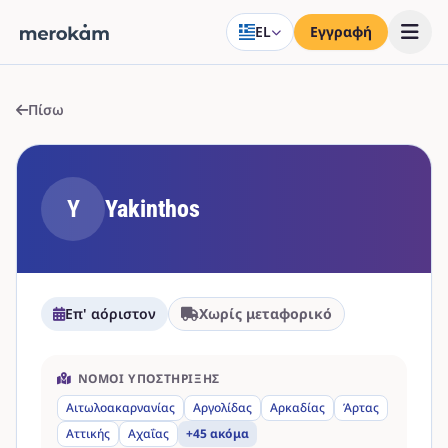
EL
Εγγραφή
Πίσω
Y
Yakinthos
Επ' αόριστον
Χωρίς μεταφορικό
ΝΟΜΟΊ ΥΠΟΣΤΉΡΙΞΗΣ
Αιτωλοακαρνανίας
Αργολίδας
Αρκαδίας
Άρτας
Αττικής
Αχαΐας
+45 ακόμα