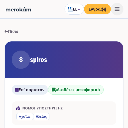
EL
Εγγραφή
Πίσω
S
spiros
Επ' αόριστον
Διαθέτει μεταφορικό
ΝΟΜΟΊ ΥΠΟΣΤΉΡΙΞΗΣ
Αχαΐας
Ηλείας