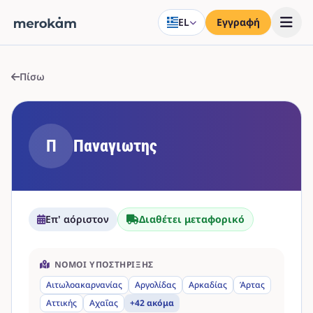
EL
Εγγραφή
Πίσω
Π
Παναγιωτης
Επ' αόριστον
Διαθέτει μεταφορικό
ΝΟΜΟΊ ΥΠΟΣΤΉΡΙΞΗΣ
Αιτωλοακαρνανίας
Αργολίδας
Αρκαδίας
Άρτας
Αττικής
Αχαΐας
+42 ακόμα