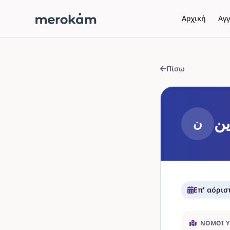
Αρχική
Αγγ
Πίσω
ين
ن
Επ' αόρισ
ΝΟΜΟΊ 