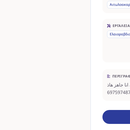
Αιτωλοακαρ
ΕΡΓΑΛΕΊΑ
Ελαιοραβδι
ΠΕΡΙΓΡΑ
ا جاهز هاذ