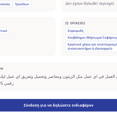
Δεν έχουν δηλωθεί περιοχές
νανίας
Τρικάλων
ΕΡΓΑΣΊΕΣ
στικό
Συγκομιδή
Κουβάλημα (Φόρτωμα/Ξεφόρτω
Εργατικά χέρια για συνεταιρισμό
συσκευαστήριο ή ελαιουργείο
ΦΉ
 العمل في اي عمل مثل الزيتون ومعاصر وتحميل وتفريق اي عمل ليك ان
رقمي 6975974876
Σύνδεση για να δηλώσετε ενδιαφέρον