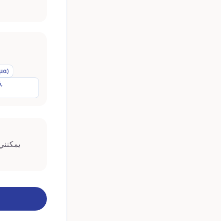
μα)
,
يمكنني