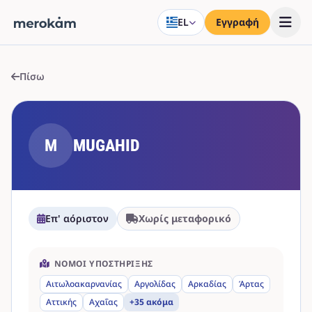
EL
Εγγραφή
Πίσω
M
MUGAHID
Επ' αόριστον
Χωρίς μεταφορικό
ΝΟΜΟΊ ΥΠΟΣΤΉΡΙΞΗΣ
Αιτωλοακαρνανίας
Αργολίδας
Αρκαδίας
Άρτας
Αττικής
Αχαΐας
+35 ακόμα