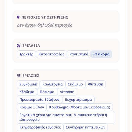
ΠΕΡΙΟΧΈΣ ΥΠΟΣΤΉΡΙΞΗΣ
Δεν έχουν δηλωθεί περιοχές
ΕΡΓΑΛΕΊΑ
Τρακτέρ
Καταστροφέας
Ραντιστικό
+2 ακόμα
ΕΡΓΑΣΊΕΣ
Συγκομιδή
Καλλιέργεια
Σκάψιμο
Φύτευση
Κλάδεμα
Πότισμα
Λίπανση
Προετοιμασία Εδάφους
Ξεχορτάριασμα
Κόψιμο Ξύλων
Κουβάλημα (Φόρτωμα/Ξεφόρτωμα)
Εργατικά χέρια για συνεταιρισμό, συσκευαστήριο ή
ελαιουργείο
Κτηνοτροφικές εργασίες
Συντήρηση κηπευτικών