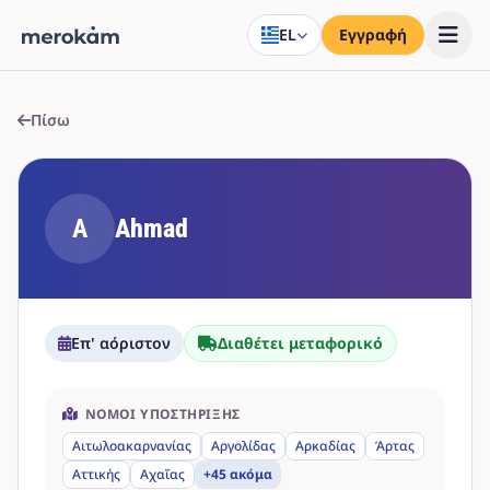
EL
Εγγραφή
Πίσω
A
Ahmad
Επ' αόριστον
Διαθέτει μεταφορικό
ΝΟΜΟΊ ΥΠΟΣΤΉΡΙΞΗΣ
Αιτωλοακαρνανίας
Αργολίδας
Αρκαδίας
Άρτας
Αττικής
Αχαΐας
+45 ακόμα