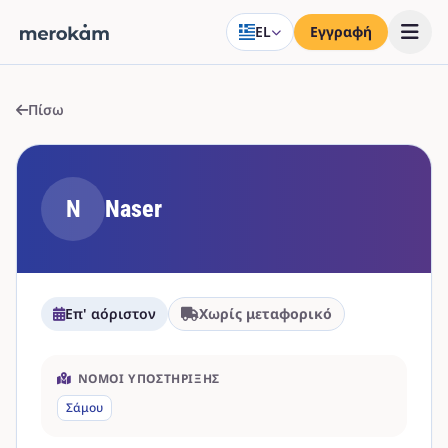
EL
Εγγραφή
Πίσω
N
Naser
Επ' αόριστον
Χωρίς μεταφορικό
ΝΟΜΟΊ ΥΠΟΣΤΉΡΙΞΗΣ
Σάμου