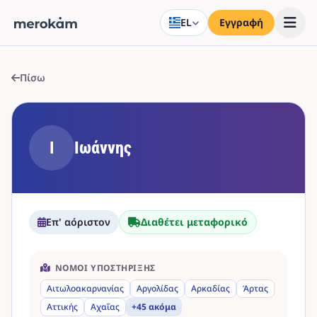
EL
Εγγραφή
Πίσω
Ι
Ιωάννης
Επ' αόριστον
Διαθέτει μεταφορικό
ΝΟΜΟΊ ΥΠΟΣΤΉΡΙΞΗΣ
Αιτωλοακαρνανίας
Αργολίδας
Αρκαδίας
Άρτας
Αττικής
Αχαΐας
+45 ακόμα