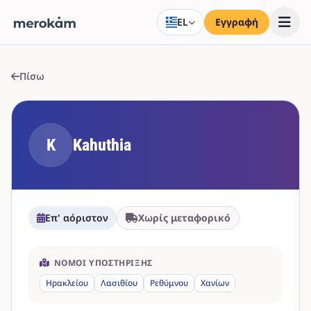
EL
Εγγραφή
Πίσω
K
Kahuthia
Επ' αόριστον
Χωρίς μεταφορικό
ΝΟΜΟΊ ΥΠΟΣΤΉΡΙΞΗΣ
Ηρακλείου
Λασιθίου
Ρεθύμνου
Χανίων