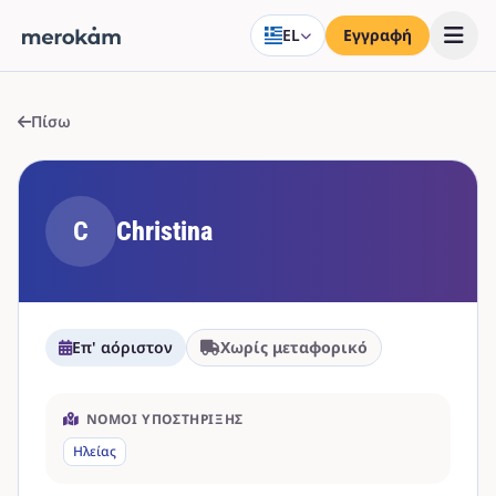
EL
Εγγραφή
Πίσω
C
Christina
Επ' αόριστον
Χωρίς μεταφορικό
ΝΟΜΟΊ ΥΠΟΣΤΉΡΙΞΗΣ
Ηλείας