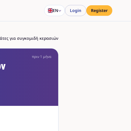
EN
Login
Register
άτες για συγκομιδή κερασιών
πριν 1 μήνα
ών