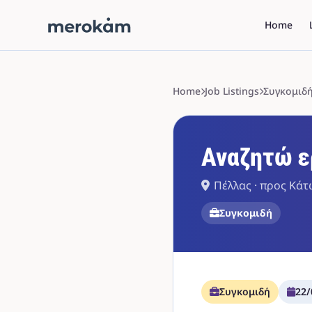
Home
Home
Job Listings
Συγκομιδ
Αναζητώ ε
Πέλλας · προς Κάτ
Συγκομιδή
Συγκομιδή
22/