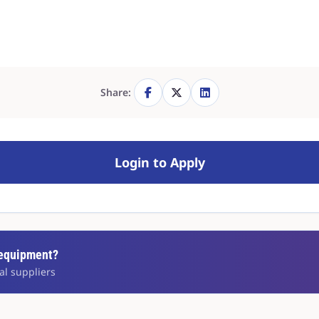
Share:
Login to Apply
 equipment?
al suppliers