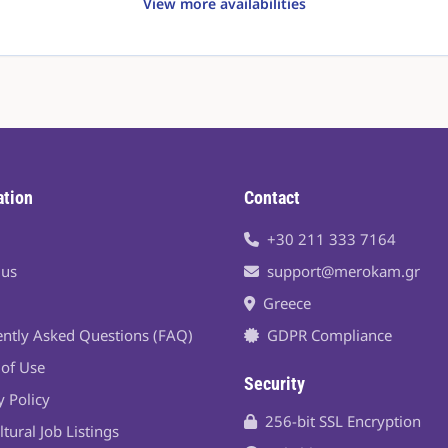
View more availabilities
ation
Contact
+30 211 333 7164
 us
support@merokam.gr
Greece
ntly Asked Questions (FAQ)
GDPR Compliance
of Use
Security
y Policy
256-bit SSL Encryption
ltural Job Listings