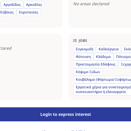
No areas declared
Αργολίδας
Αρκαδίας
Εύβοιας
Ευρυτανίας
JOBS
clared
Συγκομιδή
Καλλιέργεια
Σκά
Φύτευση
Κλάδεμα
Πότισμα
Προετοιμασία Εδάφους
Ξεχο
Κόψιμο Ξύλων
Κουβάλημα (Φόρτωμα/Ξεφόρτω
Εργατικά χέρια για συνεταιρισμό
συσκευαστήριο ή ελαιουργείο
Login to express interest