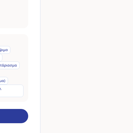
ψιμο
ρτάριασμα
μα)
,