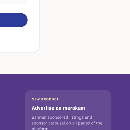
NEW PRODUCT
Advertise on merokam
Banner, sponsored listings and
sponsor carousel on all pages of the
platform.