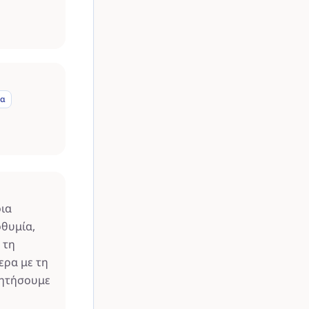
μα
οια
οθυμία,
 τη
ερα με τη
ζητήσουμε