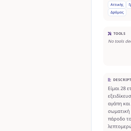
Αττικής
Γ
Δράμας
TOOLS
No tools de
DESCRIP
Είμαι 28 ε
εξειδίκευ
αγάπη και
σωματική 
πάροδο το
λεπτομερώ