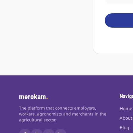
merokam
.
Navig
The platform that connects employers,
Home
workers, agronomists and merchants in the
About
agricultural sector.
Blog