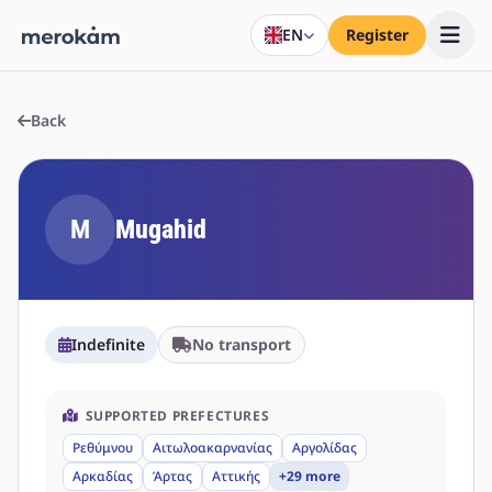
EN
Register
Back
M
Mugahid
Indefinite
No transport
SUPPORTED PREFECTURES
Ρεθύμνου
Αιτωλοακαρνανίας
Αργολίδας
Αρκαδίας
Άρτας
Αττικής
+29 more