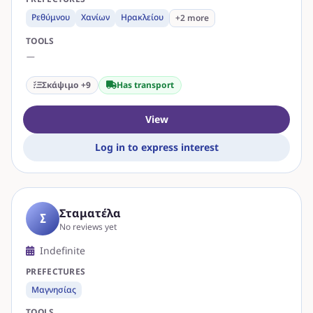
Ρεθύμνου
Χανίων
Ηρακλείου
+2 more
TOOLS
—
Σκάψιμο +9
Has transport
View
Log in to express interest
Σταματέλα
Σ
No reviews yet
Indefinite
PREFECTURES
Μαγνησίας
TOOLS