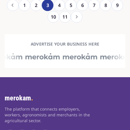
1
2
3
4
5
6
7
8
9
10
11
ADVERTISE YOUR BUSINESS HERE
merokam
.
The platform that connects employers,
workers, agronomists and merchants in the
agricultural sector.