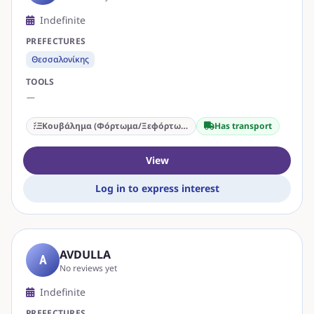
Indefinite
PREFECTURES
Θεσσαλονίκης
TOOLS
—
Κουβάλημα (Φόρτωμα/Ξεφόρτωμα)
Has transport
View
Log in to express interest
AVDULLA
A
No reviews yet
Indefinite
PREFECTURES