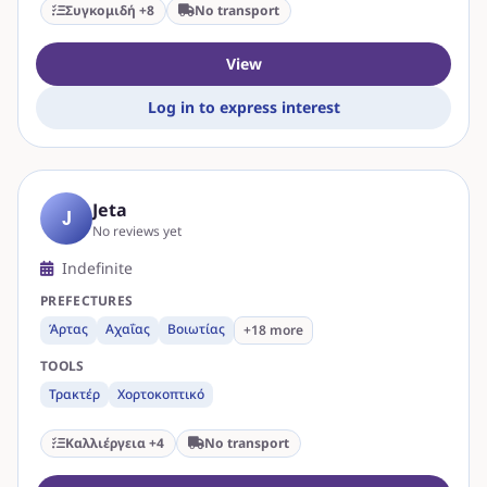
Συγκομιδή +8
No transport
View
Log in to express interest
Jeta
J
No reviews yet
Indefinite
PREFECTURES
Άρτας
Αχαΐας
Βοιωτίας
+18 more
TOOLS
Τρακτέρ
Χορτοκοπτικό
Καλλιέργεια +4
No transport