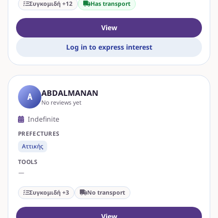
Συγκομιδή +12
Has transport
View
Log in to express interest
ABDALMANAN
A
No reviews yet
Indefinite
PREFECTURES
Αττικής
TOOLS
—
Συγκομιδή +3
No transport
View