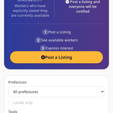
AVAILABILITY
Post a listing and
Workers who have
everyone will be
explicitly stated they
notified
are currently available
1
Post a Listing
2
See available workers
3
Express interest
Post a Listing
Prefecture
Locals only
Tools