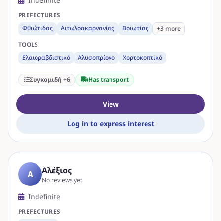
Indefinite
PREFECTURES
Φθιώτιδας
Αιτωλοακαρνανίας
Βοιωτίας
+3 more
TOOLS
Ελαιοραβδιστικό
Αλυσοπρίονο
Χορτοκοπτικό
Συγκομιδή +6
Has transport
View
Log in to express interest
Αλέξιος
Α
No reviews yet
Indefinite
PREFECTURES