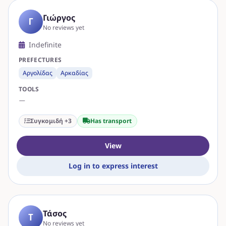
Γιώργος
Γ
No reviews yet
Indefinite
PREFECTURES
Αργολίδας
Αρκαδίας
TOOLS
—
Συγκομιδή +3
Has transport
View
Log in to express interest
Τάσος
Τ
No reviews yet