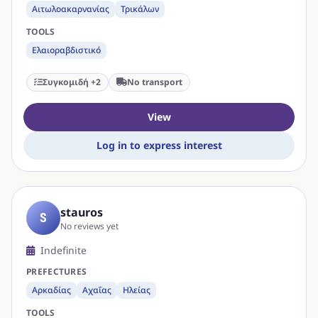
Αιτωλοακαρνανίας
Τρικάλων
TOOLS
Ελαιοραβδιστικό
Συγκομιδή +2
No transport
View
Log in to express interest
stauros
S
No reviews yet
Indefinite
PREFECTURES
Αρκαδίας
Αχαΐας
Ηλείας
TOOLS