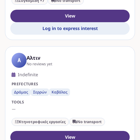
Συγκομιδή +7
No transport
View
Log in to express interest
Αλτιν
Α
No reviews yet
Indefinite
PREFECTURES
Δράμας
Σερρών
Καβάλας
TOOLS
—
Κτηνοτροφικές εργασίες
No transport
View