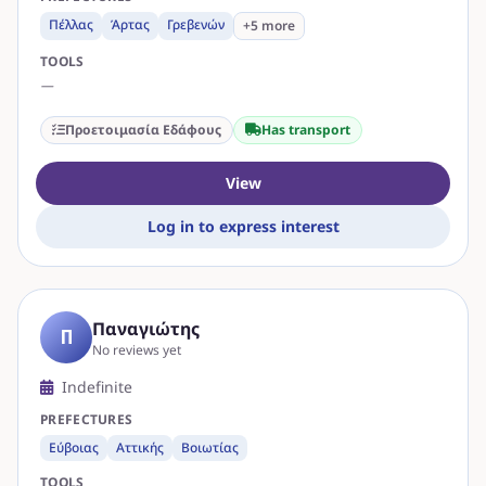
Πέλλας
Άρτας
Γρεβενών
+5 more
TOOLS
—
Προετοιμασία Εδάφους
Has transport
View
Log in to express interest
Παναγιώτης
Π
No reviews yet
Indefinite
PREFECTURES
Εύβοιας
Αττικής
Βοιωτίας
TOOLS