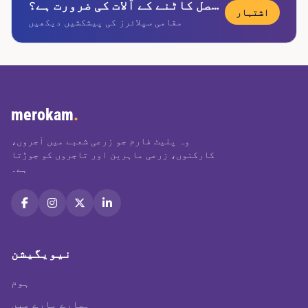
کیا آپ کو فصل کاٹنے کے آلات کی ضرورت ہے؟
اشتہار
مقامی سپلائرز کی پیشکشیں دیکھیں
merokam
.
وہ پلیٹ فارم جو زرعی شعبے میں آجروں،
کارکنوں، زرعی ماہرین اور تاجروں کو جوڑتا
ہے۔
نیویگیشن
ہوم
ہمارے بارے میں