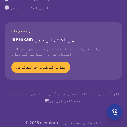
قابل اعتماد سروس
نئی مصنوعات
merokam پر اشتہار دیں
پلیٹ فارم کے تمام صفحات پر بینر، سپانسر شدہ
اشتہارات اور اسپانسر کیروسل۔
میڈیا کٹ کی درخواست کریں
اگر آپ کو ہمارا کام پسند ہے، تو آپ ہمیں کافی پلا سکتے ہیں
مجھے کافی خریدیں
© 2026 merokam. تمام حقوق محفوظ ہیں۔