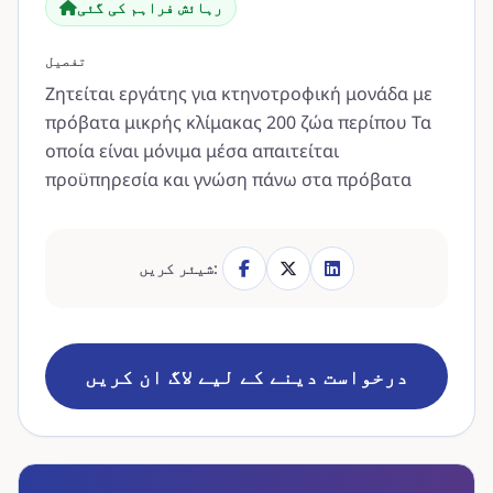
رہائش فراہم کی گئی
تفصیل
Ζητείται εργάτης για κτηνοτροφική μονάδα με
πρόβατα μικρής κλίμακας 200 ζώα περίπου Τα
οποία είναι μόνιμα μέσα απαιτείται
προϋπηρεσία και γνώση πάνω στα πρόβατα
شیئر کریں:
درخواست دینے کے لیے لاگ ان کریں