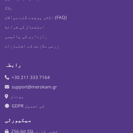
بلاگ
اکثر پوچھے گئے سوالات (FAQ)
استعمال کی شرائط
رازداری کی پالیسی
زرعی ملازمت کے اشتہارات
رابطہ
+30 211 333 7164
support@merokam.gr
یونان
GDPR کی تعمیل
سیکیورٹی
256-bit SSL خفیہ کاری