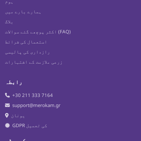
ہوم
ہمارے بارے میں
بلاگ
اکثر پوچھے گئے سوالات (FAQ)
استعمال کی شرائط
رازداری کی پالیسی
زرعی ملازمت کے اشتہارات
رابطہ
+30 211 333 7164
support@merokam.gr
یونان
GDPR کی تعمیل
سیکیورٹی