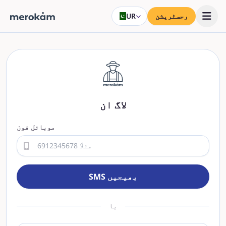
رجسٹریشن
UR
لاگ ان
موبائل فون
SMS بھیجیں
یا