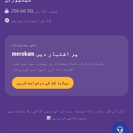
256-bit SSL خفیہ کاری
قابل اعتماد سروس
نئی مصنوعات
merokam پر اشتہار دیں
پلیٹ فارم کے تمام صفحات پر بینر، سپانسر شدہ
اشتہارات اور اسپانسر کیروسل۔
میڈیا کٹ کی درخواست کریں
اگر آپ کو ہمارا کام پسند ہے، تو آپ ہمیں کافی پلا سکتے ہیں
مجھے کافی خریدیں