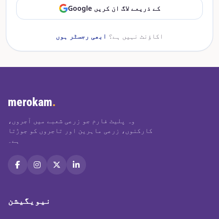
Google کے ذریعے لاگ ان کریں
اکاؤنٹ نہیں ہے؟
ابھی رجسٹر ہوں
merokam
.
وہ پلیٹ فارم جو زرعی شعبے میں آجروں،
کارکنوں، زرعی ماہرین اور تاجروں کو جوڑتا
ہے۔
نیویگیشن