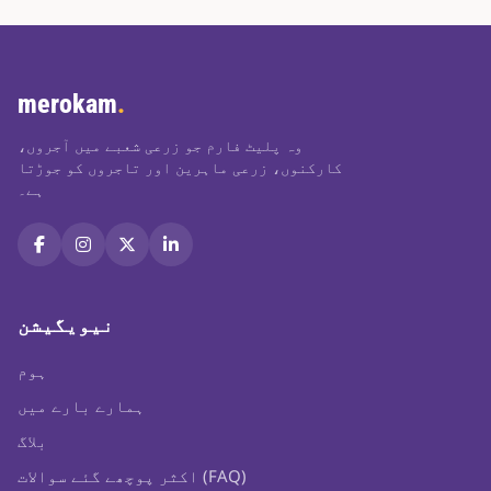
merokam
.
وہ پلیٹ فارم جو زرعی شعبے میں آجروں،
کارکنوں، زرعی ماہرین اور تاجروں کو جوڑتا
ہے۔
نیویگیشن
ہوم
ہمارے بارے میں
بلاگ
اکثر پوچھے گئے سوالات (FAQ)