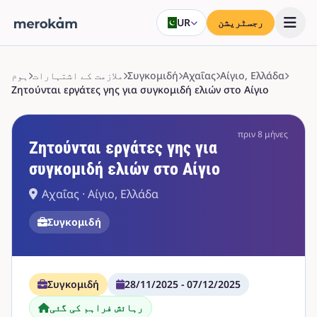
رجسٹریشن
UR
Αίγιο, Ελλάδα
Αχαΐας
Συγκομιδή
ملازمت کے اشتہارات
ہوم
Ζητούνται εργάτες γης για συγκομιδή ελιών στο Αίγιο
πριν 8 μήνες
Ζητούνται εργάτες γης για
συγκομιδή ελιών στο Αίγιο
Αχαΐας · Αίγιο, Ελλάδα
Συγκομιδή
Συγκομιδή
28/11/2025 - 07/12/2025
رہائش فراہم کی گئی