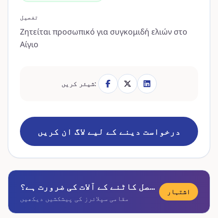
تفصیل
Ζητείται προσωπικό για συγκομιδή ελιών στο
Αίγιο
شیئر کریں:
درخواست دینے کے لیے لاگ ان کریں
کیا آپ کو فصل کاٹنے کے آلات کی ضرورت ہے؟
اشتہار
مقامی سپلائرز کی پیشکشیں دیکھیں