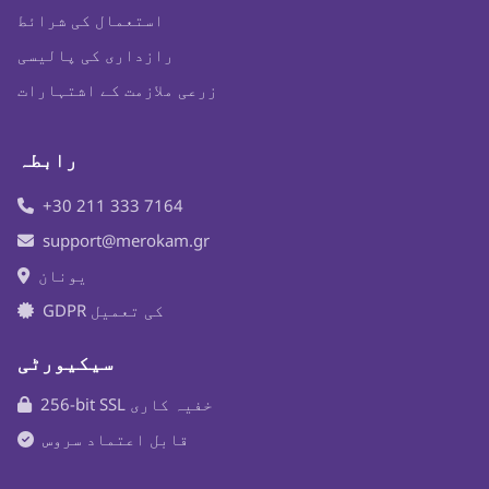
استعمال کی شرائط
رازداری کی پالیسی
زرعی ملازمت کے اشتہارات
رابطہ
+30 211 333 7164
support@merokam.gr
یونان
GDPR کی تعمیل
سیکیورٹی
256-bit SSL خفیہ کاری
قابل اعتماد سروس