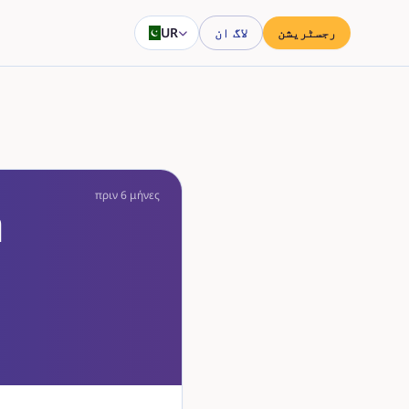
رجسٹریشن
لاگ ان
UR
πριν 6 μήνες
ή