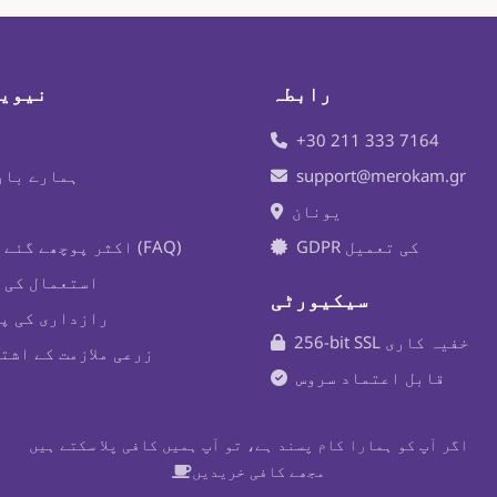
رابطہ
نیوی
+30 211 333 7164
support@merokam.gr
ہمارے بار
یونان
GDPR کی تعمیل
اکثر پوچھے گئے سوالات (FAQ)
استعمال کی 
سیکیورٹی
رازداری کی پ
256-bit SSL خفیہ کاری
زرعی ملازمت کے اشت
قابل اعتماد سروس
اگر آپ کو ہمارا کام پسند ہے، تو آپ ہمیں کافی پلا سکتے ہیں
مجھے کافی خریدیں