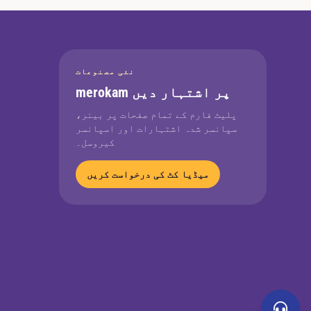
نئی مصنوعات
merokam پر اشتہار دیں
پلیٹ فارم کے تمام صفحات پر بینر،
سپانسر شدہ اشتہارات اور اسپانسر
کیروسل۔
میڈیا کٹ کی درخواست کریں