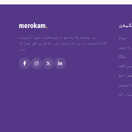
merokam
.
گیشن
وہ پلیٹ فارم جو زرعی شعبے میں آجروں،
ہوم
کارکنوں، زرعی ماہرین اور تاجروں کو جوڑتا
ے میں
ہے۔
بلاگ
شرائط
الیسی
ہارات