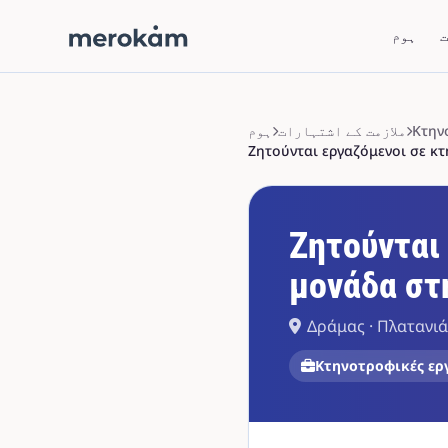
ت
ہوم
Κτην
ملازمت کے اشتہارات
ہوم
Ζητούνται εργαζόμενοι σε κ
Ζητούνται
μονάδα στ
Δράμας · Πλατανιά
Κτηνοτροφικές ερ