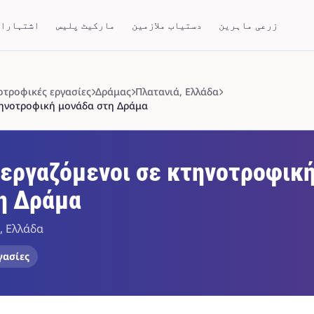
زرعی ماہرین
دستیاب ملازمین
مارکیٹ پلیس
اشتہارا
οτροφικές εργασίες
Δράμας
Πλατανιά, Ελλάδα
τηνοτροφική μονάδα στη Δράμα
 εργαζόμενοι σε κτηνοτροφικ
η Δράμα
, Ελλάδα
γασίες