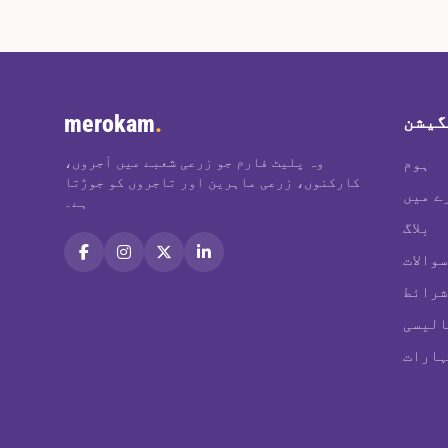
merokam
.
گیشن
وہ پلیٹ فارم جو زرعی شعبے میں آجروں،
ہوم
کارکنوں، زرعی ماہرین اور تاجروں کو جوڑتا
ے میں
ہے۔
بلاگ
شرائط
الیسی
ہارات