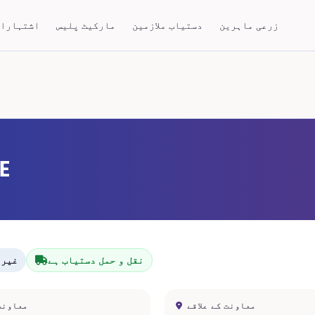
زرعی ماہرین
دستیاب ملازمین
مارکیٹ پلیس
اشتہارا
IE
نقل و حمل دستیاب ہے
غیر 
معاونت کے علاقے
معاونت 