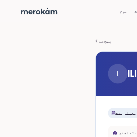
ت
ہوم
پیچھے
IL
I
معینہ مدت
کے اضلاع