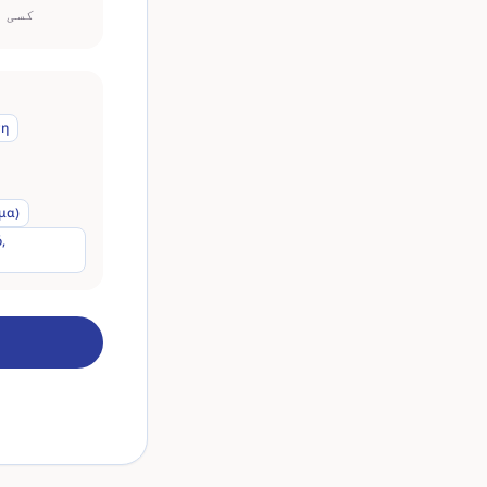
کسی ع
ση
μα)
,