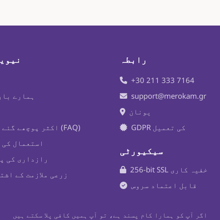
رابطہ
نیوی
+30 211 333 7164
support@merokam.gr
ہمارے بار
یونان
GDPR کی تعمیل
اکثر پوچھے گئے سوالات (FAQ)
استعمال کی 
سیکیورٹی
رازداری کی پ
256-bit SSL خفیہ کاری
زرعی ملازمت کے اشت
قابل اعتماد سروس
اگر آپ کو ہمارا کام پسند ہے، تو آپ ہمیں کافی پلا سکتے ہیں