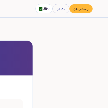
رجسٹریشن
لاگ ان
UR