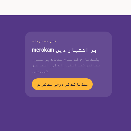
نئی مصنوعات
merokam پر اشتہار دیں
پلیٹ فارم کے تمام صفحات پر بینر،
سپانسر شدہ اشتہارات اور اسپانسر
کیروسل۔
میڈیا کٹ کی درخواست کریں