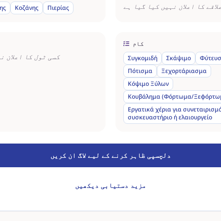
لاقے کا اعلان نہیں کیا گیا ہے
ης
Κοζάνης
Πιερίας
کام
کسی ٹول کا اعلان ن
Συγκομιδή
Σκάψιμο
Φύτευ
Πότισμα
Ξεχορτάριασμα
Κόψιμο Ξύλων
Κουβάλημα (Φόρτωμα/Ξεφόρτω
Εργατικά χέρια για συνεταιρισμό
συσκευαστήριο ή ελαιουργείο
دلچسپی ظاہر کرنے کے لیے لاگ ان کریں
مزید دستیابی دیکھیں