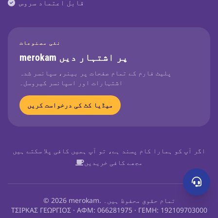
قابل اعتماد سروس
نئی مصنوعات
merokam پر اشتہار دیں
پلیٹ فارم کے تمام صفحات پر بینر، سپانسر شدہ
اشتہارات اور اسپانسر کیروسل۔
میڈیا کٹ کی درخواست کریں
اگر آپ کو ہمارا کام پسند ہے، تو آپ ہمیں کافی پلا سکتے ہیں
مجھے کافی خریدیں
© 2026 merokam. تمام حقوق محفوظ ہیں۔
ΤΣΙΡΚΑΣ ΓΕΩΡΓΙΟΣ · ΑΦΜ: 066281975 · ΓΕΜΗ: 192109703000