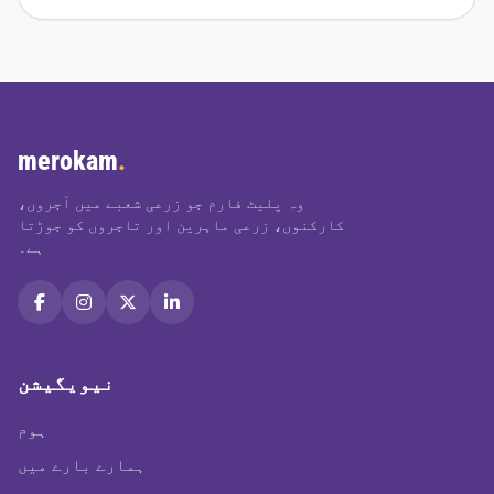
merokam
.
وہ پلیٹ فارم جو زرعی شعبے میں آجروں،
کارکنوں، زرعی ماہرین اور تاجروں کو جوڑتا
ہے۔
نیویگیشن
ہوم
ہمارے بارے میں