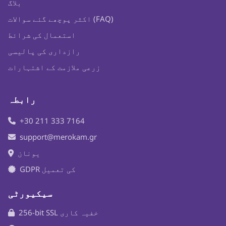
بلاگ
اکثر پوچھے گئے سوالات (FAQ)
استعمال کی شرائط
رازداری کی پالیسی
زرعی ملازمت کے اشتہارات
رابطہ
+30 211 333 7164
support@merokam.gr
یونان
GDPR کی تعمیل
سیکیورٹی
256-bit SSL خفیہ کاری