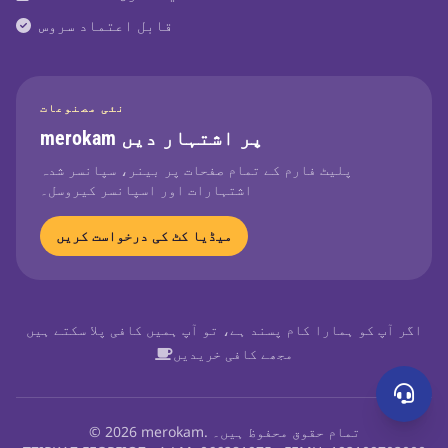
قابل اعتماد سروس
نئی مصنوعات
merokam پر اشتہار دیں
پلیٹ فارم کے تمام صفحات پر بینر، سپانسر شدہ
اشتہارات اور اسپانسر کیروسل۔
میڈیا کٹ کی درخواست کریں
اگر آپ کو ہمارا کام پسند ہے، تو آپ ہمیں کافی پلا سکتے ہیں
مجھے کافی خریدیں
© 2026 merokam. تمام حقوق محفوظ ہیں۔