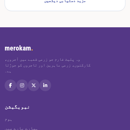
مزید دستیابی دیکھیں
merokam
.
وہ پلیٹ فارم جو زرعی شعبے میں آجروں،
کارکنوں، زرعی ماہرین اور تاجروں کو جوڑتا
ہے۔
نیویگیشن
ہوم
ہمارے بارے میں