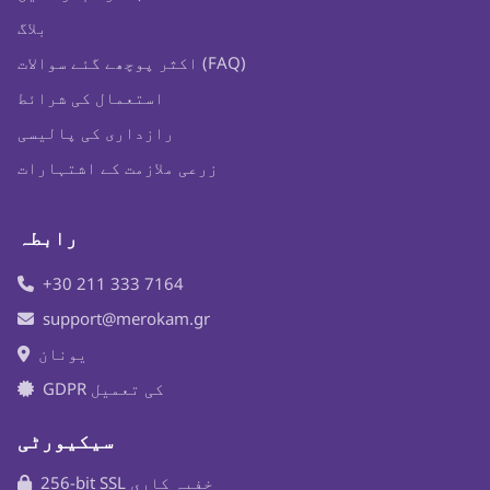
بلاگ
اکثر پوچھے گئے سوالات (FAQ)
استعمال کی شرائط
رازداری کی پالیسی
زرعی ملازمت کے اشتہارات
رابطہ
+30 211 333 7164
support@merokam.gr
یونان
GDPR کی تعمیل
سیکیورٹی
256-bit SSL خفیہ کاری