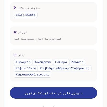
معاونت کے علاقے
Βόλος, Ελλάδα
اوزار
کسی ٹول کا اعلان نہیں کیا گیا
کام
Συγκομιδή
Καλλιέργεια
Πότισμα
Λίπανση
Κόψιμο Ξύλων
Κουβάλημα (Φόρτωμα/Ξεφόρτωμα)
Κτηνοτροφικές εργασίες
دلچسپی ظاہر کرنے کے لیے لاگ ان کریں