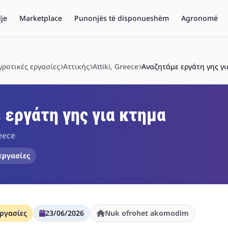
lje
Marketplace
Punonjës të disponueshëm
Agronomë
γροτικές εργασίες
Αττικής
Attiki, Greece
Αναζητάμε εργάτη γης γ
 εργάτη γης για κτημα
reece
εργασίες
εργασίες
23/06/2026
Nuk ofrohet akomodim