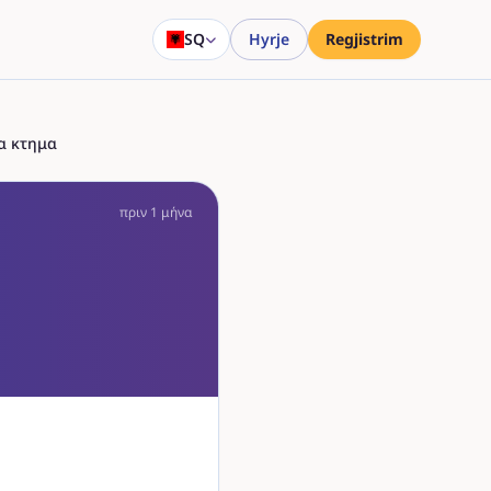
SQ
Hyrje
Regjistrim
ια κτημα
πριν 1 μήνα