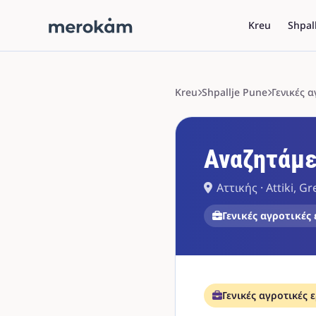
Kreu
Shpal
Kreu
Shpallje Pune
Γενικές α
Αναζητάμε
Αττικής · Attiki, G
Γενικές αγροτικές 
Γενικές αγροτικές 