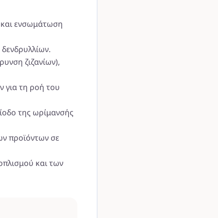
 και ενσωμάτωση
 δενδρυλλίων.
ρυνση ζιζανίων),
 για τη ροή του
ίοδο της ωρίμανσής
ων προϊόντων σε
οπλισμού και των