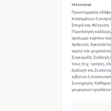
PËRSHKRIMI
Προετοιμασία εδάφο
λιπασμάτων ή κοπρι
Σπορά και Φύτευση:
Περιποίηση καλλιεργ
αραίωμα καρπών και
Άρδευση: Εγκατάστα
νερού και χειροκίνη
Συγκομιδή: Συλλογή
τους (π.χ. τρύγος, ε
Διαλογή και Συσκευ
κιβώτια ή συσκευασί
Συντήρηση: Καθαρισ
γεωργικών εργαλείω