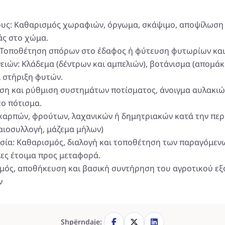
υς: Καθαρισμός χωραφιών, όργωμα, σκάψιμο, αποψίλωση
άς στο χώμα.
 Τοποθέτηση σπόρων στο έδαφος ή φύτευση φυτωρίων και
ειών: Κλάδεμα (δέντρων και αμπελιών), βοτάνισμα (απομάκ
 στήριξη φυτών.
ση και ρύθμιση συστημάτων ποτίσματος, άνοιγμα αυλακιών
το πότισμα.
 καρπών, φρούτων, λαχανικών ή δημητριακών κατά την περ
λαιοσυλλογή, μάζεμα μήλων)
ασία: Καθαρισμός, διαλογή και τοποθέτηση των παραγόμεν
ες έτοιμα προς μεταφορά.
μός, αποθήκευση και βασική συντήρηση του αγροτικού εξ
ν
Shpërndaje: