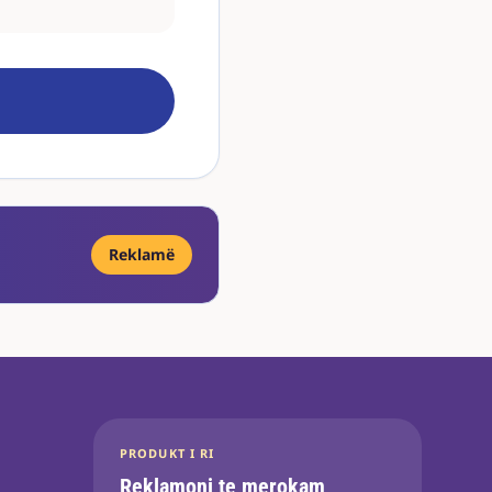
Reklamë
PRODUKT I RI
Reklamoni te merokam