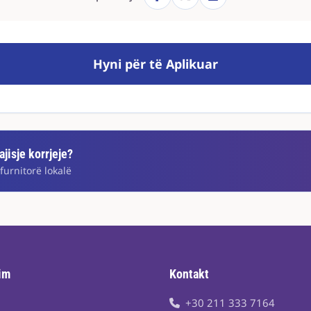
Hyni për të Aplikuar
jisje korrjeje?
furnitorë lokalë
im
Kontakt
+30 211 333 7164