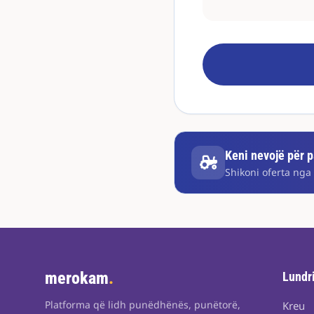
Keni nevojë për pa
Shikoni oferta nga 
merokam
.
Lundr
Platforma që lidh punëdhënës, punëtorë,
Kreu