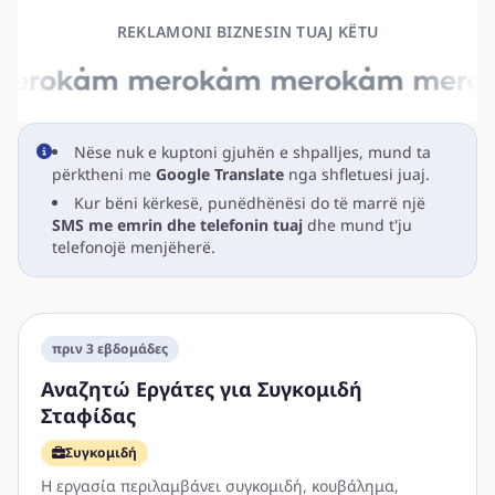
REKLAMONI BIZNESIN TUAJ KËTU
Nëse nuk e kuptoni gjuhën e shpalljes, mund ta
përktheni me
Google Translate
nga shfletuesi juaj.
Kur bëni kërkesë, punëdhënësi do të marrë një
SMS me emrin dhe telefonin tuaj
dhe mund t'ju
telefonojë menjëherë.
πριν 3 εβδομάδες
Αναζητώ Εργάτες για Συγκομιδή
Σταφίδας
Συγκομιδή
Η εργασία περιλαμβάνει συγκομιδή, κουβάλημα,