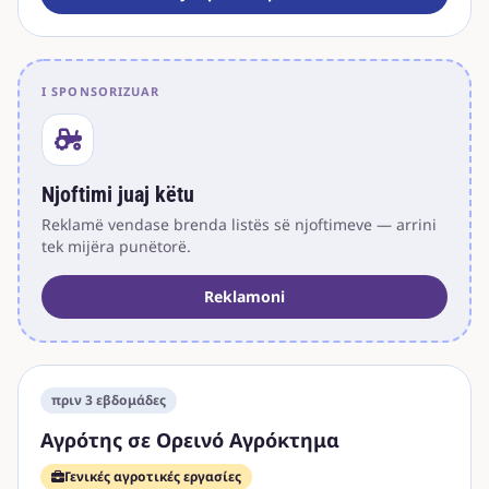
I SPONSORIZUAR
Njoftimi juaj këtu
Reklamë vendase brenda listës së njoftimeve — arrini
tek mijëra punëtorë.
Reklamoni
πριν 3 εβδομάδες
Αγρότης σε Ορεινό Αγρόκτημα
Γενικές αγροτικές εργασίες