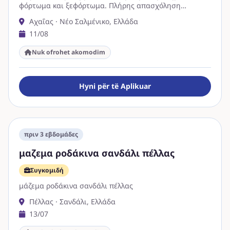
φόρτωμα και ξεφόρτωμα. Πλήρης απασχόληση
καθημερινά. Η αμοιβή θα γίνεται με εργόσημο, νόμιμα.
Αχαΐας · Νέο Σαλμένικο, Ελλάδα
11/08
Nuk ofrohet akomodim
Hyni për të Aplikuar
πριν 3 εβδομάδες
μαζεμα ροδάκινα σανδάλι πέλλας
Συγκομιδή
μάζεμα ροδάκινα σανδάλι πέλλας
Πέλλας · Σανδάλι, Ελλάδα
13/07