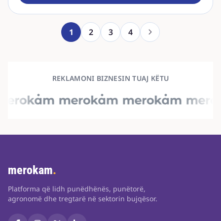
1
2
3
4
REKLAMONI BIZNESIN TUAJ KËTU
merokam
.
Platforma që lidh punëdhënës, punëtorë,
agronomë dhe tregtarë në sektorin bujqësor.