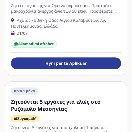
Ζητείτε αγρότης για Ορεινό αγρόκτημα . Προτιμάτε
μακροχρόνια άνεργος άνω των 50 ετών Προσφέρετε:
Μόνιμη εργασία Διαμονή Διατροφή Ασφάλεια Μισθός
Αχαΐας · Εθνική Οδός Αιγίου Καλαβρύτων, Αγ.
…
Παντελεήμονας, Ελλάδα
21/07
Akomodimi ofrohet
Hyni për të Aplikuar
πριν 1 μήνα
Ζητούνται 5 εργάτες για ελιές στο
Ρυζόμυλο Μεσσηνίας
Συγκομιδή
Ζητουνται 5 εργάτες για απασχόληση 1 μήνα σε