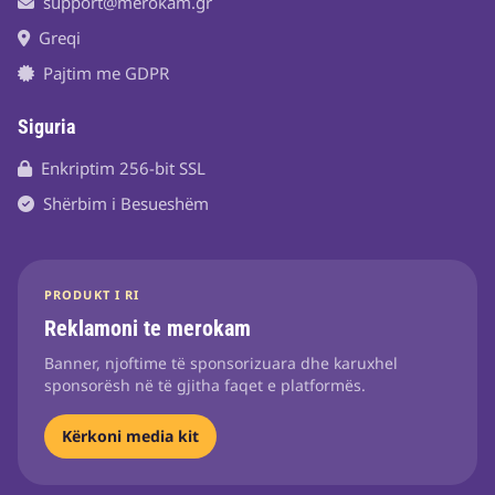
support@merokam.gr
Greqi
Pajtim me GDPR
Siguria
Enkriptim 256-bit SSL
Shërbim i Besueshëm
PRODUKT I RI
Reklamoni te merokam
Banner, njoftime të sponsorizuara dhe karuxhel
sponsorësh në të gjitha faqet e platformës.
Kërkoni media kit