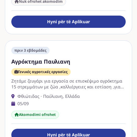
Nuk ofrohet akomodim
Hyni për të Aplikuar
πριν 3 εβδομάδες
Αγρόκτημα Παυλιανη
Γενικές αγροτικές εργασίες
Ζητάμε ζευγάρι για εργασία σε επισκέψιμο αγρόκτημα
15 στρεμμάτων με ζώα ,καλλιέργειες και εστίαση ,για
μόνιμη συνεργασία . Ο άντρας …
Φθιώτιδας · Παύλιανη, Ελλάδα
05/09
Akomodimi ofrohet
Hyni për të Aplikuar