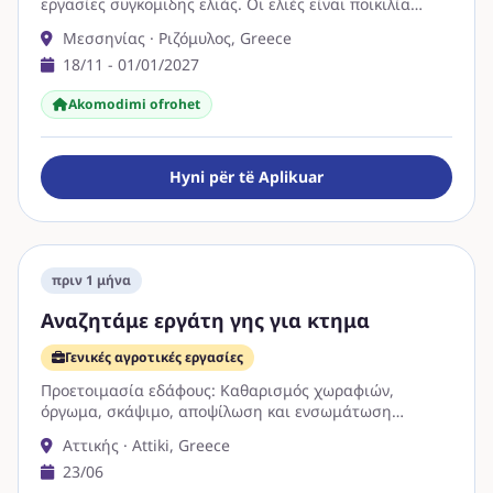
εργασίες συγκομιδης ελιάς. Οι ελιές είναι ποικιλία
Κορωνέικες. Οι εργάτες να είναι …
Μεσσηνίας · Ριζόμυλος, Greece
18/11 - 01/01/2027
Akomodimi ofrohet
Hyni për të Aplikuar
πριν 1 μήνα
Αναζητάμε εργάτη γης για κτημα
Γενικές αγροτικές εργασίες
Προετοιμασία εδάφους: Καθαρισμός χωραφιών,
όργωμα, σκάψιμο, αποψίλωση και ενσωμάτωση
λιπασμάτων ή κοπριάς στο χώμα. Σπορά και Φύτευση:
Αττικής · Attiki, Greece
Τοποθέτηση σπόρων στο …
23/06