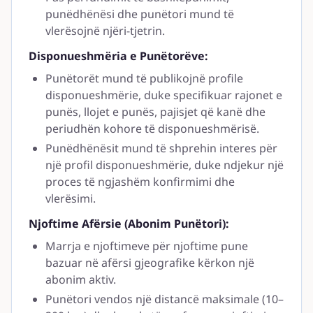
punëdhënësi dhe punëtori mund të
vlerësojnë njëri-tjetrin.
Disponueshmëria e Punëtorëve:
Punëtorët mund të publikojnë profile
disponueshmërie, duke specifikuar rajonet e
punës, llojet e punës, pajisjet që kanë dhe
periudhën kohore të disponueshmërisë.
Punëdhënësit mund të shprehin interes për
një profil disponueshmërie, duke ndjekur një
proces të ngjashëm konfirmimi dhe
vlerësimi.
Njoftime Afërsie (Abonim Punëtori):
Marrja e njoftimeve për njoftime pune
bazuar në afërsi gjeografike kërkon një
abonim aktiv.
Punëtori vendos një distancë maksimale (10–