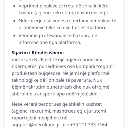
Veprimet e palëve të treta që shkelin këto
kushte (agjenci rekrutimi, mashtrues etj.).
Ndërprerje ose vonesa shërbimi për shkak të
problemeve teknike ose forcës madhore.
Vendime profesionale të bazuara në
informacione nga platforma.
Sqarim i Rëndësishëm:
merokam NUK është një agjenci punësimi,
ndërmjetës, punëdhënës ose kompani tregtimi
produktesh bujqësore. Ne jemi një platformë
teknologjike që lidh palë të pavarura. Nuk
bëjmë rekrutim punëtorësh dhe nuk ofrojmë
shërbime transporti apo ndërmjetësimi.
Nëse vëreni përdorues që shkelin kushtet
(agjenci rekrutimi, mashtrues etj.), ju lutemi
raportojeni menjëherë në
support@merokam.gr
ose +30 211 333 7164.