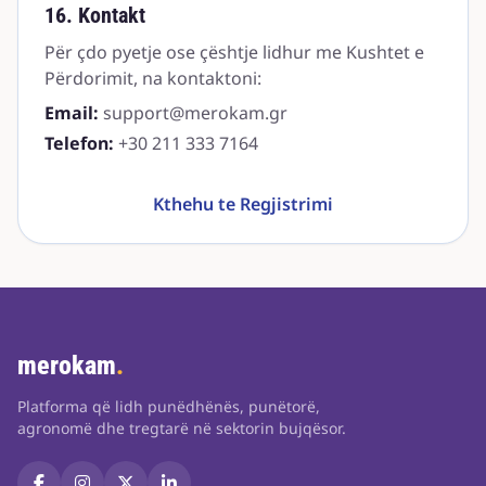
16. Kontakt
Për çdo pyetje ose çështje lidhur me Kushtet e
Përdorimit, na kontaktoni:
Email:
support@merokam.gr
Telefon:
+30 211 333 7164
Kthehu te Regjistrimi
merokam
.
Platforma që lidh punëdhënës, punëtorë,
agronomë dhe tregtarë në sektorin bujqësor.