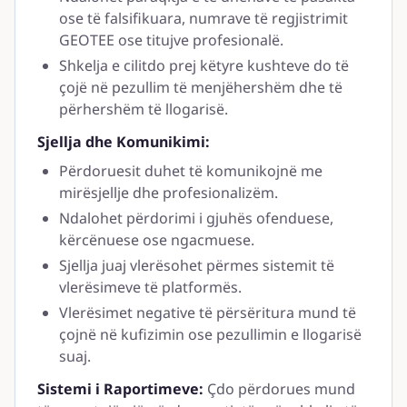
ose të falsifikuara, numrave të regjistrimit
GEOTEE ose titujve profesionalë.
Shkelja e cilitdo prej këtyre kushteve do të
çojë në pezullim të menjëhershëm dhe të
përhershëm të llogarisë.
Sjellja dhe Komunikimi:
Përdoruesit duhet të komunikojnë me
mirësjellje dhe profesionalizëm.
Ndalohet përdorimi i gjuhës ofenduese,
kërcënuese ose ngacmuese.
Sjellja juaj vlerësohet përmes sistemit të
vlerësimeve të platformës.
Vlerësimet negative të përsëritura mund të
çojnë në kufizimin ose pezullimin e llogarisë
suaj.
Sistemi i Raportimeve:
Çdo përdorues mund