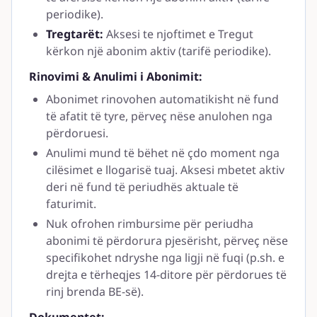
periodike).
Tregtarët:
Aksesi te njoftimet e Tregut
kërkon një abonim aktiv (tarifë periodike).
Rinovimi & Anulimi i Abonimit:
Abonimet rinovohen automatikisht në fund
të afatit të tyre, përveç nëse anulohen nga
përdoruesi.
Anulimi mund të bëhet në çdo moment nga
cilësimet e llogarisë tuaj. Aksesi mbetet aktiv
deri në fund të periudhës aktuale të
faturimit.
Nuk ofrohen rimbursime për periudha
abonimi të përdorura pjesërisht, përveç nëse
specifikohet ndryshe nga ligji në fuqi (p.sh. e
drejta e tërheqjes 14-ditore për përdorues të
rinj brenda BE-së).