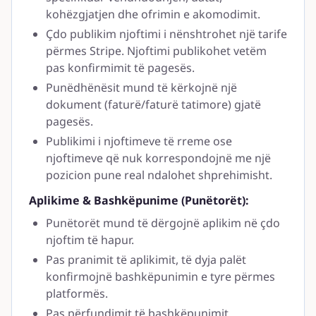
kohëzgjatjen dhe ofrimin e akomodimit.
Çdo publikim njoftimi i nënshtrohet një tarife
përmes Stripe. Njoftimi publikohet vetëm
pas konfirmimit të pagesës.
Punëdhënësit mund të kërkojnë një
dokument (faturë/faturë tatimore) gjatë
pagesës.
Publikimi i njoftimeve të rreme ose
njoftimeve që nuk korrespondojnë me një
pozicion pune real ndalohet shprehimisht.
Aplikime & Bashkëpunime (Punëtorët):
Punëtorët mund të dërgojnë aplikim në çdo
njoftim të hapur.
Pas pranimit të aplikimit, të dyja palët
konfirmojnë bashkëpunimin e tyre përmes
platformës.
Pas përfundimit të bashkëpunimit,