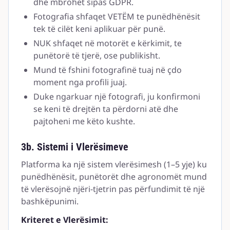
dhe mbrohet sipas GDPR.
Fotografia shfaqet VETËM te punëdhënësit
tek të cilët keni aplikuar për punë.
NUK shfaqet në motorët e kërkimit, te
punëtorë të tjerë, ose publikisht.
Mund të fshini fotografinë tuaj në çdo
moment nga profili juaj.
Duke ngarkuar një fotografi, ju konfirmoni
se keni të drejtën ta përdorni atë dhe
pajtoheni me këto kushte.
3b. Sistemi i Vlerësimeve
Platforma ka një sistem vlerësimesh (1–5 yje) ku
punëdhënësit, punëtorët dhe agronomët mund
të vlerësojnë njëri-tjetrin pas përfundimit të një
bashkëpunimi.
Kriteret e Vlerësimit: