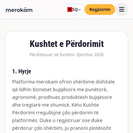
SQ
Regjistrim
Kushtet e Përdorimit
Përditësuar së fundmi: Qershor 2026
1. Hyrje
Platforma merokam ofron shërbime dixhitale
që lidhin bizneset bujqësore me punëtorë,
agronomë, prodhues produktesh bujqësore
dhe tregtarë me shumicë. Këto Kushte
Përdorimi rregullojnë çdo përdorim të
platformës. Duke u regjistruar ose duke
përdorur çdo shërbim, ju pranoni plotësisht