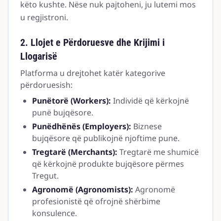
këto kushte. Nëse nuk pajtoheni, ju lutemi mos
u regjistroni.
2. Llojet e Përdoruesve dhe Krijimi i
Llogarisë
Platforma u drejtohet katër kategorive
përdoruesish:
Punëtorë (Workers):
Individë që kërkojnë
punë bujqësore.
Punëdhënës (Employers):
Biznese
bujqësore që publikojnë njoftime pune.
Tregtarë (Merchants):
Tregtarë me shumicë
që kërkojnë produkte bujqësore përmes
Tregut.
Agronomë (Agronomists):
Agronomë
profesionistë që ofrojnë shërbime
konsulence.