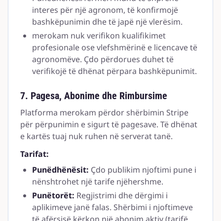
interes për një agronom, të konfirmojë
bashkëpunimin dhe të japë një vlerësim.
merokam nuk verifikon kualifikimet
profesionale ose vlefshmërinë e licencave të
agronomëve. Çdo përdorues duhet të
verifikojë të dhënat përpara bashkëpunimit.
7. Pagesa, Abonime dhe Rimbursime
Platforma merokam përdor shërbimin Stripe
për përpunimin e sigurt të pagesave. Të dhënat
e kartës tuaj nuk ruhen në serverat tanë.
Tarifat:
Punëdhënësit:
Çdo publikim njoftimi pune i
nënshtrohet një tarife njëhershme.
Punëtorët:
Regjistrimi dhe dërgimi i
aplikimeve janë falas. Shërbimi i njoftimeve
të afërsisë kërkon një abonim aktiv (tarifë