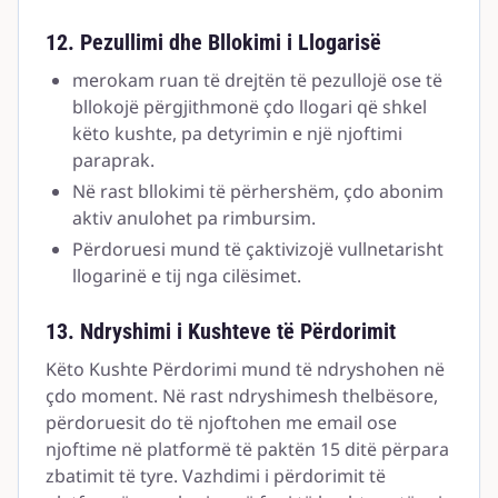
12. Pezullimi dhe Bllokimi i Llogarisë
merokam ruan të drejtën të pezullojë ose të
bllokojë përgjithmonë çdo llogari që shkel
këto kushte, pa detyrimin e një njoftimi
paraprak.
Në rast bllokimi të përhershëm, çdo abonim
aktiv anulohet pa rimbursim.
Përdoruesi mund të çaktivizojë vullnetarisht
llogarinë e tij nga cilësimet.
13. Ndryshimi i Kushteve të Përdorimit
Këto Kushte Përdorimi mund të ndryshohen në
çdo moment. Në rast ndryshimesh thelbësore,
përdoruesit do të njoftohen me email ose
njoftime në platformë të paktën 15 ditë përpara
zbatimit të tyre. Vazhdimi i përdorimit të