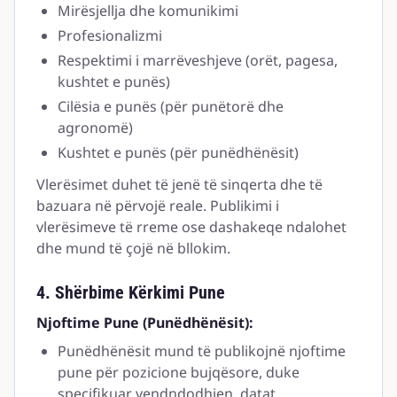
Mirësjellja dhe komunikimi
Profesionalizmi
Respektimi i marrëveshjeve (orët, pagesa,
kushtet e punës)
Cilësia e punës (për punëtorë dhe
agronomë)
Kushtet e punës (për punëdhënësit)
Vlerësimet duhet të jenë të sinqerta dhe të
bazuara në përvojë reale. Publikimi i
vlerësimeve të rreme ose dashakeqe ndalohet
dhe mund të çojë në bllokim.
4. Shërbime Kërkimi Pune
Njoftime Pune (Punëdhënësit):
Punëdhënësit mund të publikojnë njoftime
pune për pozicione bujqësore, duke
specifikuar vendndodhjen, datat,