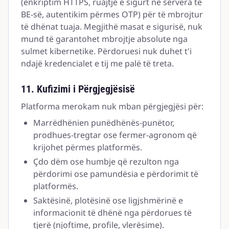
(enkriptim HTTPS, ruajtje e sigurt në servera të
BE-së, autentikim përmes OTP) për të mbrojtur
të dhënat tuaja. Megjithë masat e sigurisë, nuk
mund të garantohet mbrojtje absolute nga
sulmet kibernetike. Përdoruesi nuk duhet t'i
ndajë kredencialet e tij me palë të treta.
11. Kufizimi i Përgjegjësisë
Platforma merokam nuk mban përgjegjësi për:
Marrëdhënien punëdhënës-punëtor,
prodhues-tregtar ose fermer-agronom që
krijohet përmes platformës.
Çdo dëm ose humbje që rezulton nga
përdorimi ose pamundësia e përdorimit të
platformës.
Saktësinë, plotësinë ose ligjshmërinë e
informacionit të dhënë nga përdorues të
tjerë (njoftime, profile, vlerësime).