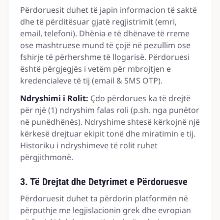
Përdoruesit duhet të japin informacion të saktë
dhe të përditësuar gjatë regjistrimit (emri,
email, telefoni). Dhënia e të dhënave të rreme
ose mashtruese mund të çojë në pezullim ose
fshirje të përhershme të llogarisë. Përdoruesi
është përgjegjës i vetëm për mbrojtjen e
kredencialeve të tij (email & SMS OTP).
Ndryshimi i Rolit:
Çdo përdorues ka të drejtë
për një (1) ndryshim falas roli (p.sh. nga punëtor
në punëdhënës). Ndryshime shtesë kërkojnë një
kërkesë drejtuar ekipit tonë dhe miratimin e tij.
Historiku i ndryshimeve të rolit ruhet
përgjithmonë.
3. Të Drejtat dhe Detyrimet e Përdoruesve
Përdoruesit duhet ta përdorin platformën në
përputhje me legjislacionin grek dhe evropian