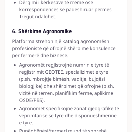
Dërgimi i kërkesave të rreme ose
korrespondencës së padëshiruar përmes
Tregut ndalohet.
6. Shërbime Agronomike
Platforma strehon një katalog agronomësh
profesionistë që ofrojnë shërbime konsulence
për fermerë dhe biznese.
Agronomët regjistrojnë numrin e tyre të
regjistrimit GEOTEE, specializimet e tyre
(p.sh. mbrojtje bimësh, vaditje, bujqësi
biologjike) dhe shërbimet që ofrojnë (p.sh.
vizitë në terren, planifikim ferme, aplikime
OSDE/PBS).
Agronomët specifikojnë zonat gjeografike të
veprimtarisë së tyre dhe disponueshmërinë
e tyre.
Punëdhënësi/fermeri mund të shprehë