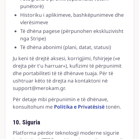
punëtorë)
Historiku i aplikimeve, bashkëpunimeve dhe
vlerësimeve
Të dhëna pagese (përpunohen ekskluzivisht
nga Stripe)
Të dhëna abonimi (plani, datat, statusi)
Ju keni të drejtë aksesi, korrigjimi, fshirjeje («e
drejta për t'u harruar»), kufizimi të përpunimit
dhe portabiliteti të të dhënave tuaja. Për të
ushtruar këto të drejta na kontaktoni në
support@merokam.gr
.
Për detaje mbi përpunimin e të dhënave,
konsultohuni me
Politika e Privatësisë
tonën.
10. Siguria
Platforma përdor teknologji moderne sigurie