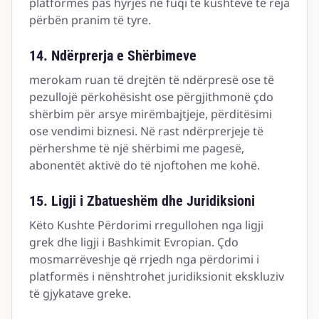
platformës pas hyrjes në fuqi të kushteve të reja
përbën pranim të tyre.
14. Ndërprerja e Shërbimeve
merokam ruan të drejtën të ndërpresë ose të
pezullojë përkohësisht ose përgjithmonë çdo
shërbim për arsye mirëmbajtjeje, përditësimi
ose vendimi biznesi. Në rast ndërprerjeje të
përhershme të një shërbimi me pagesë,
abonentët aktivë do të njoftohen me kohë.
15. Ligji i Zbatueshëm dhe Juridiksioni
Këto Kushte Përdorimi rregullohen nga ligji
grek dhe ligji i Bashkimit Evropian. Çdo
mosmarrëveshje që rrjedh nga përdorimi i
platformës i nënshtrohet juridiksionit ekskluziv
të gjykatave greke.