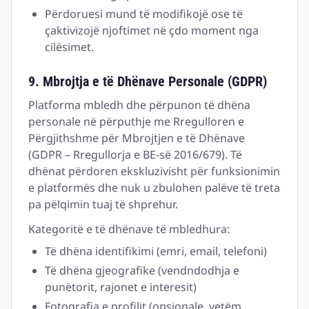
Përdoruesi mund të modifikojë ose të
çaktivizojë njoftimet në çdo moment nga
cilësimet.
9. Mbrojtja e të Dhënave Personale (GDPR)
Platforma mbledh dhe përpunon të dhëna
personale në përputhje me Rregulloren e
Përgjithshme për Mbrojtjen e të Dhënave
(GDPR – Rregullorja e BE-së 2016/679). Të
dhënat përdoren ekskluzivisht për funksionimin
e platformës dhe nuk u zbulohen palëve të treta
pa pëlqimin tuaj të shprehur.
Kategoritë e të dhënave të mbledhura:
Të dhëna identifikimi (emri, email, telefoni)
Të dhëna gjeografike (vendndodhja e
punëtorit, rajonet e interesit)
Fotografia e profilit (opsionale, vetëm