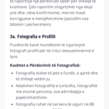
të raportojë një përdorues tjetër për shkelje të
kushteve. Çdo raportim shqyrtohet nga ekipi
ynë dhe, nëse konfirmohet, merret masë
korrigjuese e menjëhershme (pezullim ose
bllokim i përhershëm).
3a. Fotografia e Profilit
Punëtorët kanë mundësinë të ngarkojnë
fotografi profili për të rritur besueshmërinë e
tyre.
Kushtet e Përdorimit të Fotografisë:
Fotografia duhet të jetë e fundit, e qartë dhe
të shfaqë vetëm ju.
Ndalohen fotografitë e turbullta, fotografitë
me shumë persona, ose përmbajtja e
papërshtatshme.
Fotografia ruhet në servera të sigurt në BE