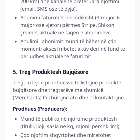
200 km) dhe kanale të preferuara njoftimi
(email, SMS ose të dyja).
Abonimi faturohet periodikisht (3-mujor, 6-
mujor ose vjetor) përmes Stripe. Shikoni
çmimet aktuale në faqen e abonimeve.
Anulimi i abonimit mund të bëhet në çdo
moment; aksesi mbetet aktiv deri në fund të
periudhës aktuale të faturimit.
5. Treg Produktesh Bujqësore
Tregu u lejon prodhuesve të listojnë produkte
bujqësore dhe tregtarëve me shumicë
(Merchants) t'i zbulojnë ato dhe t'i kontaktojnë.
Prodhues (Producers):
Mund të publikojnë njoftime produktesh
(titulli, lloji, sasia në kg, rajoni, përshkrimi).
Çdo njoftim shqyrtohet dhe miratohet