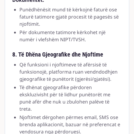
Dokumentet:
Punëdhënësit mund të kërkojnë faturë ose
faturë tatimore gjatë procesit të pagesës së
njoftimit.
Për dokumente tatimore kërkohet një
numër i vlefshëm NIPT/TVSH.
8. Të Dhëna Gjeografike dhe Njoftime
Që funksioni i njoftimeve të afërsisë të
funksionojë, platforma ruan vendndodhjen
gjeografike të punëtorit (gjerësi/gjatësi).
Të dhënat gjeografike përdoren
ekskluzivisht për të lidhur punëtorët me
punë afër dhe nuk u zbulohen palëve të
treta.
Njoftimet dërgohen përmes email, SMS ose
brenda aplikacionit, bazuar në preferencat e
vendosura nga përdoruesi.