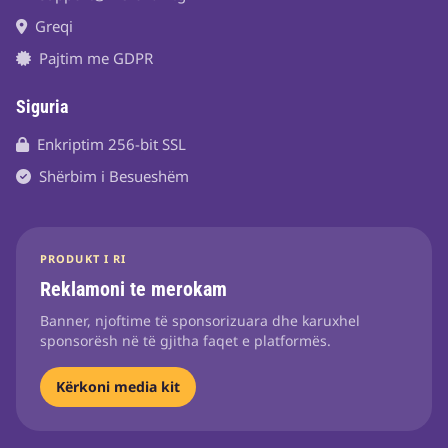
Greqi
Pajtim me GDPR
Siguria
Enkriptim 256-bit SSL
Shërbim i Besueshëm
PRODUKT I RI
Reklamoni te merokam
Banner, njoftime të sponsorizuara dhe karuxhel
sponsorësh në të gjitha faqet e platformës.
Kërkoni media kit