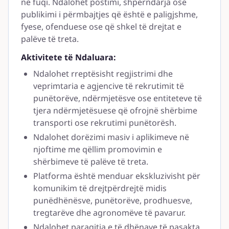
në fuqi. Ndalohet postimi, shpërndarja ose
publikimi i përmbajtjes që është e paligjshme,
fyese, ofenduese ose që shkel të drejtat e
palëve të treta.
Aktivitete të Ndaluara:
Ndalohet rreptësisht regjistrimi dhe
veprimtaria e agjencive të rekrutimit të
punëtorëve, ndërmjetësve ose entiteteve të
tjera ndërmjetësuese që ofrojnë shërbime
transporti ose rekrutimi punëtorësh.
Ndalohet dorëzimi masiv i aplikimeve në
njoftime me qëllim promovimin e
shërbimeve të palëve të treta.
Platforma është menduar ekskluzivisht për
komunikim të drejtpërdrejtë midis
punëdhënësve, punëtorëve, prodhuesve,
tregtarëve dhe agronomëve të pavarur.
Ndalohet paraqitja e të dhënave të pasakta