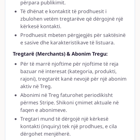
përpara publikimit.
Të dhënat e kontaktit të prodhuesit i
zbulohen vetëm tregtarëve që dërgojnë një
kërkesë kontakti.
Prodhuesit mbeten përgjegjës për saktësinë
e sasive dhe karakteristikave të listuara.
Tregtarë (Merchants) & Abonim Tregu:
Për të marrë njoftime për njoftime të reja
bazuar në interesat (kategoria, produkti,
rajoni), tregtarët kanë nevojë për një abonim
aktiv në Treg.
Abonimi në Treg faturohet periodikisht
përmes Stripe. Shikoni çmimet aktuale në
faqen e abonimeve.
Tregtari mund të dërgojë një kërkesë
kontakti (inquiry) tek një prodhues, e cila
dërgohet menjëherë.