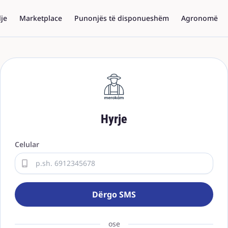
lje
Marketplace
Punonjës të disponueshëm
Agronomë
Hyrje
Celular
Dërgo SMS
ose