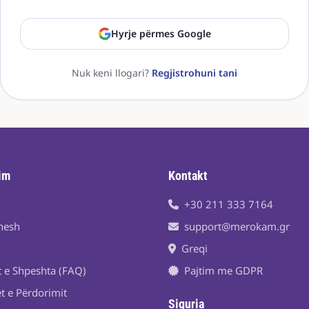
Hyrje përmes Google
Nuk keni llogari?
Regjistrohuni tani
im
Kontakt
+30 211 333 7164
nesh
support@merokam.gr
Greqi
t e Shpeshta (FAQ)
Pajtim me GDPR
t e Përdorimit
Siguria