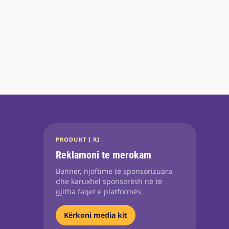
PRODUKT I RI
Reklamoni te merokam
Banner, njoftime të sponsorizuara
dhe karuxhel sponsorësh në të
gjitha faqet e platformës.
Kërkoni media kit