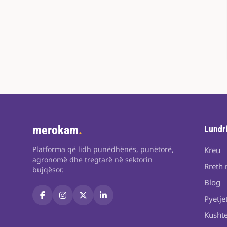
merokam
.
Lundr
Platforma që lidh punëdhënës, punëtorë,
Kreu
agronomë dhe tregtarë në sektorin
Rreth 
bujqësor.
Blog
Pyetje
Kushte