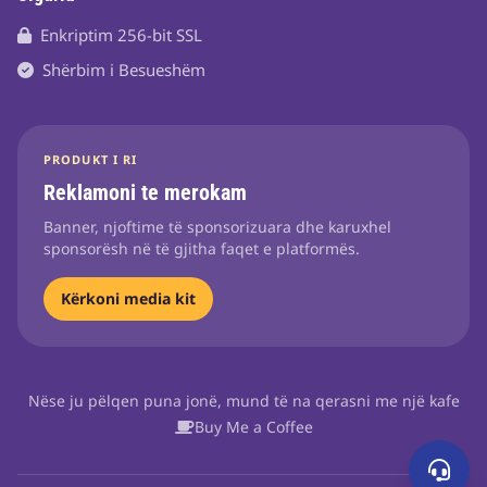
Enkriptim 256-bit SSL
Shërbim i Besueshëm
PRODUKT I RI
Reklamoni te merokam
Banner, njoftime të sponsorizuara dhe karuxhel
sponsorësh në të gjitha faqet e platformës.
Kërkoni media kit
Nëse ju pëlqen puna jonë, mund të na qerasni me një kafe
Buy Me a Coffee