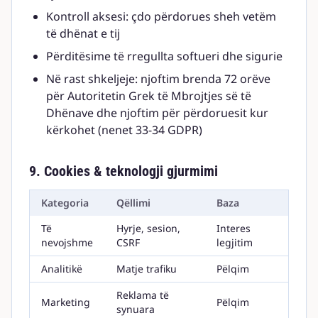
Kontroll aksesi: çdo përdorues sheh vetëm
të dhënat e tij
Përditësime të rregullta softueri dhe sigurie
Në rast shkeljeje: njoftim brenda 72 orëve
për Autoritetin Grek të Mbrojtjes së të
Dhënave dhe njoftim për përdoruesit kur
kërkohet (nenet 33-34 GDPR)
9. Cookies & teknologji gjurmimi
Kategoria
Qëllimi
Baza
Të
Hyrje, sesion,
Interes
nevojshme
CSRF
legjitim
Analitikë
Matje trafiku
Pëlqim
Reklama të
Marketing
Pëlqim
synuara