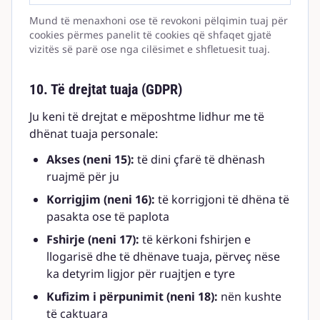
Mund të menaxhoni ose të revokoni pëlqimin tuaj për
cookies përmes panelit të cookies që shfaqet gjatë
vizitës së parë ose nga cilësimet e shfletuesit tuaj.
10. Të drejtat tuaja (GDPR)
Ju keni të drejtat e mëposhtme lidhur me të
dhënat tuaja personale:
Akses (neni 15):
të dini çfarë të dhënash
ruajmë për ju
Korrigjim (neni 16):
të korrigjoni të dhëna të
pasakta ose të paplota
Fshirje (neni 17):
të kërkoni fshirjen e
llogarisë dhe të dhënave tuaja, përveç nëse
ka detyrim ligjor për ruajtjen e tyre
Kufizim i përpunimit (neni 18):
nën kushte
të caktuara