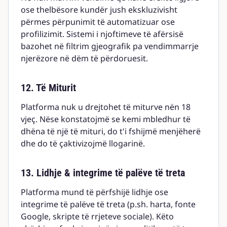
ose thelbësore kundër jush ekskluzivisht
përmes përpunimit të automatizuar ose
profilizimit. Sistemi i njoftimeve të afërsisë
bazohet në filtrim gjeografik pa vendimmarrje
njerëzore në dëm të përdoruesit.
12. Të Miturit
Platforma nuk u drejtohet të miturve nën 18
vjeç. Nëse konstatojmë se kemi mbledhur të
dhëna të një të mituri, do t'i fshijmë menjëherë
dhe do të çaktivizojmë llogarinë.
13. Lidhje & integrime të palëve të treta
Platforma mund të përfshijë lidhje ose
integrime të palëve të treta (p.sh. harta, fonte
Google, skripte të rrjeteve sociale). Këto