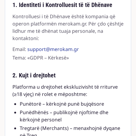
1. Identiteti i Kontrolluesit të të Dhënave
Kontrolluesi i të Dhënave është kompania që
operon platformën merokam.gr. Për çdo çështje
lidhur me të dhënat tuaja personale, na
kontaktoni:
Email:
support@merokam.gr
Tema: «GDPR – Kërkesë»
2. Kujt i drejtohet
Platforma u drejtohet ekskluzivisht të rriturve
(≥18 vjeç) në rolet e mëposhtme:
Punëtorë – kërkojnë punë bujqësore
Punëdhënës – publikojnë njoftime dhe
kërkojnë personel
Tregtarë (Merchants) – menaxhojnë dyqane
në Treg