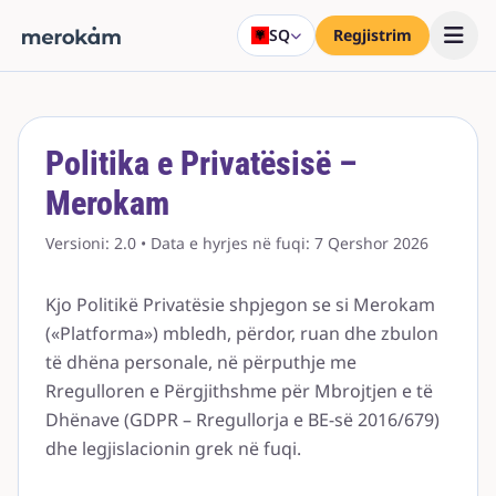
SQ
Regjistrim
Politika e Privatësisë –
Merokam
Versioni: 2.0 • Data e hyrjes në fuqi: 7 Qershor 2026
Kjo Politikë Privatësie shpjegon se si Merokam
(«Platforma») mbledh, përdor, ruan dhe zbulon
të dhëna personale, në përputhje me
Rregulloren e Përgjithshme për Mbrojtjen e të
Dhënave (GDPR – Rregullorja e BE-së 2016/679)
dhe legjislacionin grek në fuqi.