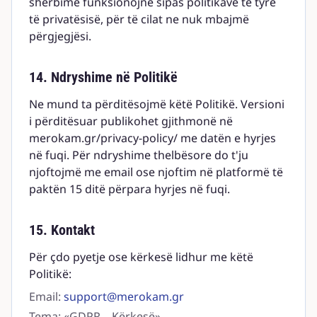
shërbime funksionojnë sipas politikave të tyre
të privatësisë, për të cilat ne nuk mbajmë
përgjegjësi.
14. Ndryshime në Politikë
Ne mund ta përditësojmë këtë Politikë. Versioni
i përditësuar publikohet gjithmonë në
merokam.gr/privacy-policy/ me datën e hyrjes
në fuqi. Për ndryshime thelbësore do t'ju
njoftojmë me email ose njoftim në platformë të
paktën 15 ditë përpara hyrjes në fuqi.
15. Kontakt
Për çdo pyetje ose kërkesë lidhur me këtë
Politikë:
Email:
support@merokam.gr
Tema: «GDPR – Kërkesë»