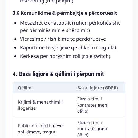
marketing (me pëlqim)
3.6 Komunikime & përmbajtje e përdoruesit
Mesazhet e chatbot-it (ruhen përkohësisht
për përmirësimin e shërbimit)
Vlerësime / rishikime të përdoruesve
Raportime të sjelljeve që shkelin rregullat
Kërkesa për ndryshim roli (role switch)
4. Baza ligjore & qëllimi i përpunimit
Qëllimi
Baza ligjore (GDPR)
Ekzekutimi i
Krijimi & menaxhimi i
kontratës (neni
llogarisë
6§1b)
Ekzekutimi i
Publikimi i njoftimeve,
kontratës (neni
aplikimeve, tregut
6§1b)