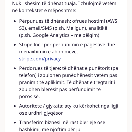
Nuk i shesim të dhënat tuaja. I zbulojmë vetëm
në kontekstet e mëposhtme:
Përpunues të dhënash: ofrues hostimi (AWS
S3), email/SMS (p.sh. Mailgun), analitikë
(p.sh. Google Analytics – me pëlqim)
Stripe Inc.: për përpunimin e pagesave dhe
menaxhimin e abonimeve.
stripe.com/privacy
Përdorues të tjerë: të dhënat e punëtorit (pa
telefon) i zbulohen punëdhënësit vetëm pas
pranimit të aplikimit. Të dhënat e tregtarit i
zbulohen blerësit pas përfundimit të
porosisë.
Autoritete / gjykata: aty ku kërkohet nga ligji
ose urdhri gjyqësor
Transferim biznesi: në rast blerjeje ose
bashkimi, me njoftim për ju