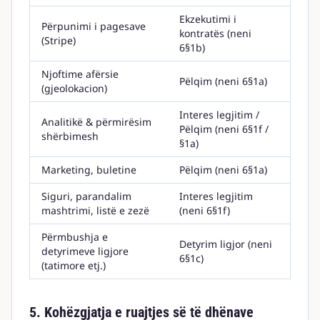
Ekzekutimi i
Përpunimi i pagesave
kontratës (neni
(Stripe)
6§1b)
Njoftime afërsie
Pëlqim (neni 6§1a)
(gjeolokacion)
Interes legjitim /
Analitikë & përmirësim
Pëlqim (neni 6§1f /
shërbimesh
§1a)
Marketing, buletine
Pëlqim (neni 6§1a)
Siguri, parandalim
Interes legjitim
mashtrimi, listë e zezë
(neni 6§1f)
Përmbushja e
Detyrim ligjor (neni
detyrimeve ligjore
6§1c)
(tatimore etj.)
5. Kohëzgjatja e ruajtjes së të dhënave