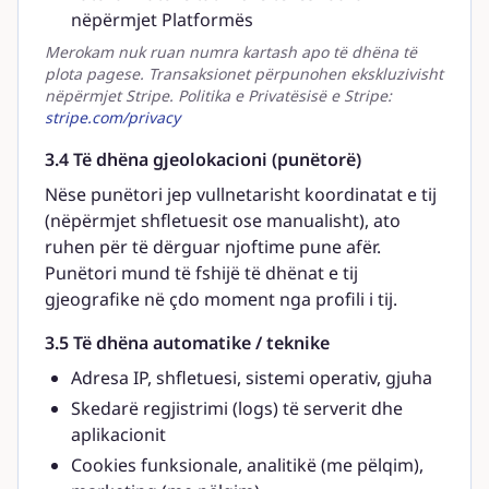
nëpërmjet Platformës
Merokam nuk ruan numra kartash apo të dhëna të
plota pagese. Transaksionet përpunohen ekskluzivisht
nëpërmjet Stripe. Politika e Privatësisë e Stripe:
stripe.com/privacy
3.4 Të dhëna gjeolokacioni (punëtorë)
Nëse punëtori jep vullnetarisht koordinatat e tij
(nëpërmjet shfletuesit ose manualisht), ato
ruhen për të dërguar njoftime pune afër.
Punëtori mund të fshijë të dhënat e tij
gjeografike në çdo moment nga profili i tij.
3.5 Të dhëna automatike / teknike
Adresa IP, shfletuesi, sistemi operativ, gjuha
Skedarë regjistrimi (logs) të serverit dhe
aplikacionit
Cookies funksionale, analitikë (me pëlqim),