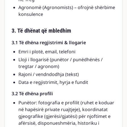
Agronomë (Agronomists) – ofrojnë shërbime
konsulence
3. Të dhënat që mbledhim
3.1 Të dhëna regjistrimi & llogarie
Emri i plotë, email, telefoni
Lloji i llogarisë (punëtor / punëdhënës /
tregtar / agronom)
Rajoni / vendndodhja (tekst)
Data e regjistrimit, hyrja e fundit
3.2 Të dhëna profili
Punëtor: fotografia e profilit (ruhet e koduar
në hapësirë private ruajtjeje), koordinatat
gjeografike (gjerësi/gjatësi) për njoftimet e
afërsisë, disponueshmëria, historiku i