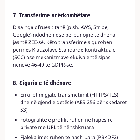
7. Transferime ndërkombëtare
Disa nga ofruesit tanë (p.sh. AWS, Stripe,
Google) ndodhen ose përpunojnë të dhëna
jashtë ZEE-së. Këto transferime sigurohen
përmes Klauzolave Standarde Kontraktuale
(SCC) ose mekanizmave ekuivalentë sipas
neneve 46-49 të GDPR-së.
8. Siguria e të dhënave
Enkriptim gjatë transmetimit (HTTPS/TLS)
dhe në gjendje qetësie (AES-256 për skedarët
S3)
Fotografitë e profilit ruhen në hapësirë
private me URL të nënshkruara
Fjalëkalimet ruhen të hash-uara (PBKDF2)