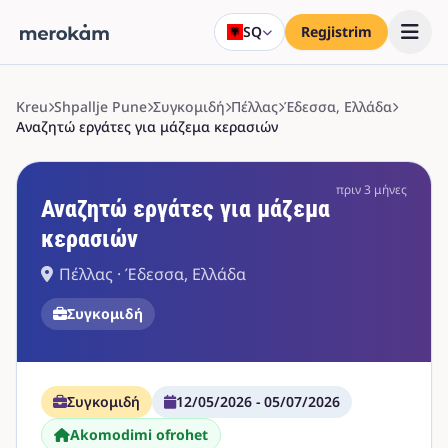
SQ
Regjistrim
Kreu
Shpallje Pune
Συγκομιδή
Πέλλας
Έδεσσα, Ελλάδα
Αναζητώ εργάτες για μάζεμα κερασιών
πριν 3 μήνες
Αναζητώ εργάτες για μάζεμα
κερασιών
Πέλλας · Έδεσσα, Ελλάδα
Συγκομιδή
Συγκομιδή
12/05/2026 - 05/07/2026
Akomodimi ofrohet