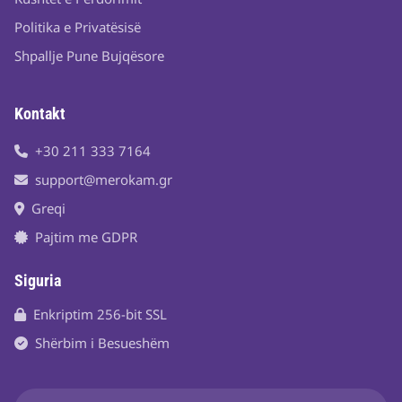
Politika e Privatësisë
Shpallje Pune Bujqësore
Kontakt
+30 211 333 7164
support@merokam.gr
Greqi
Pajtim me GDPR
Siguria
Enkriptim 256-bit SSL
Shërbim i Besueshëm