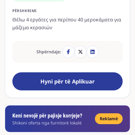
PËRSHKRIMI
Θέλω 4 εργάτες για περίπου 40 μεροκάματα για
μάζεμα κερασιών
Shpërndaje:
Hyni për të Aplikuar
Keni nevojë për pajisje korrjeje?
Reklamë
Shikoni oferta nga furnitorë lokalë