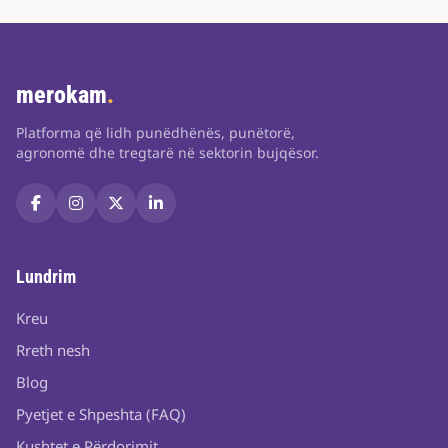
merokam
.
Platforma që lidh punëdhënës, punëtorë,
agronomë dhe tregtarë në sektorin bujqësor.
Lundrim
Kreu
Rreth nesh
Blog
Pyetjet e Shpeshta (FAQ)
Kushtet e Përdorimit