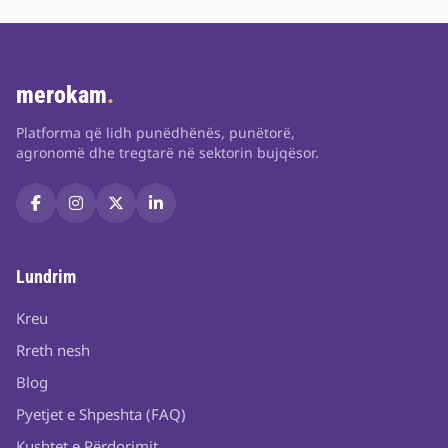
merokam
.
Platforma që lidh punëdhënës, punëtorë,
agronomë dhe tregtarë në sektorin bujqësor.
Lundrim
Kreu
Rreth nesh
Blog
Pyetjet e Shpeshta (FAQ)
Kushtet e Përdorimit