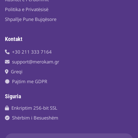
Politika e Privatësisë
Shpallje Pune Bujqësore
Kontakt
+30 211 333 7164
support@merokam.gr
Greqi
Pajtim me GDPR
Siguria
Enkriptim 256-bit SSL
Shërbim i Besueshëm