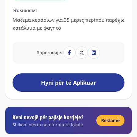
PËRSHKRIMI
Μαζεμα κερασιων για 35 μερες περίπου παρέχω
κατάλυμα με φαγητό
Shpërndaje:
Hyni për të Aplikuar
Keni nevojë për pajisje korrjeje?
Reklamë
Shikoni oferta nga furnitorë lokalë