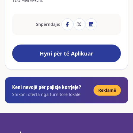
100 ΗΜΕΡΩΝ.
Shpërndaje:
Hyni për të Aplikuar
Keni nevojë për pajisje korrjeje?
Reklamë
Shikoni oferta nga furnitorë lokalë