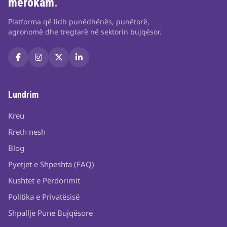
merokam
.
Platforma që lidh punëdhënës, punëtorë,
agronomë dhe tregtarë në sektorin bujqësor.
Lundrim
Kreu
Rreth nesh
Blog
Pyetjet e Shpeshta (FAQ)
Kushtet e Përdorimit
Politika e Privatësisë
Shpallje Pune Bujqësore