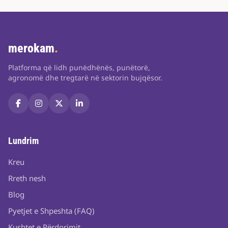
merokam
.
Platforma që lidh punëdhënës, punëtorë,
agronomë dhe tregtarë në sektorin bujqësor.
Lundrim
Kreu
Rreth nesh
Blog
Pyetjet e Shpeshta (FAQ)
Kushtet e Përdorimit