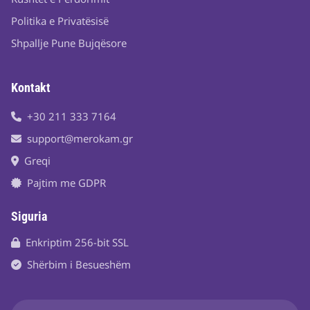
Politika e Privatësisë
Shpallje Pune Bujqësore
Kontakt
+30 211 333 7164
support@merokam.gr
Greqi
Pajtim me GDPR
Siguria
Enkriptim 256-bit SSL
Shërbim i Besueshëm