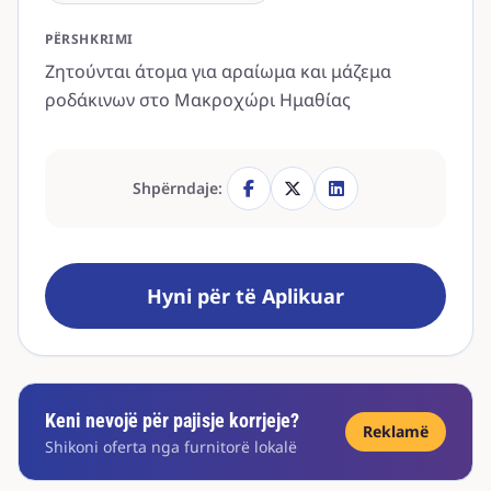
PËRSHKRIMI
Ζητούνται άτομα για αραίωμα και μάζεμα
ροδάκινων στο Μακροχώρι Ημαθίας
Shpërndaje:
Hyni për të Aplikuar
Keni nevojë për pajisje korrjeje?
Reklamë
Shikoni oferta nga furnitorë lokalë