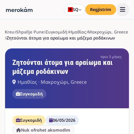
SQ
Regjistrim
Kreu
Shpallje Pune
Συγκομιδή
Ημαθίας
Μακροχώρι, Greece
Ζητούνται άτομα για αραίωμα και μάζεμα ροδάκινων
πριν 3 μήνες
Ζητούνται άτομα για αραίωμα και
μάζεμα ροδάκινων
Ημαθίας · Μακροχώρι, Greece
Συγκομιδή
Συγκομιδή
06/05/2026
Nuk ofrohet akomodim