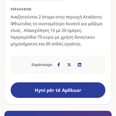
PËRSHKRIMI
Αναζητούνται 2 άτομα στην περιοχή Αταλάντη
Φθιώτιδας το συντομότερο δυνατό για μάζεμα
ελιας . Απασχόληση 15 με 20 ημέρες.
Ημερομίσθιο 70 ευρώ με χρήση δονητικου
μηχανήματος και 60 απλός εργάτης.
Shpërndaje:
Hyni për të Aplikuar