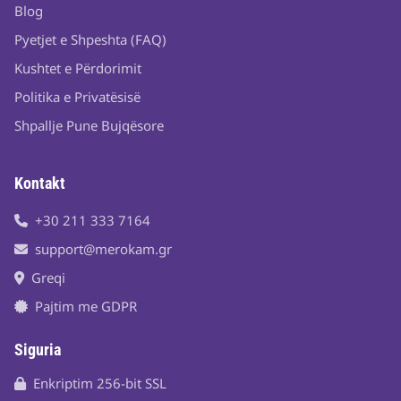
Blog
Pyetjet e Shpeshta (FAQ)
Kushtet e Përdorimit
Politika e Privatësisë
Shpallje Pune Bujqësore
Kontakt
+30 211 333 7164
support@merokam.gr
Greqi
Pajtim me GDPR
Siguria
Enkriptim 256-bit SSL