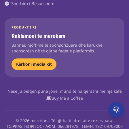
Shërbim i Besueshëm
PRODUKT I RI
Reklamoni te merokam
Banner, njoftime të sponsorizuara dhe karuxhel
sponsorësh në të gjitha faqet e platformës.
Kërkoni media kit
Nëse ju pëlqen puna jonë, mund të na qerasni me një kafe
Buy Me a Coffee
© 2026 merokam. Të gjitha të drejtat e rezervuara.
ΤΣΙΡΚΑΣ ΓΕΩΡΓΙΟΣ · ΑΦΜ: 066281975 · ΓΕΜΗ: 192109703000