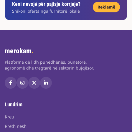
Keni nevojë për pajisje korrjeje?
Reklamë
Shikoni oferta nga furnitorë lokalë
merokam
.
Platforma që lidh punëdhënës, punëtorë,
agronomë dhe tregtarë në sektorin bujqësor.
Lundrim
Kreu
Rreth nesh