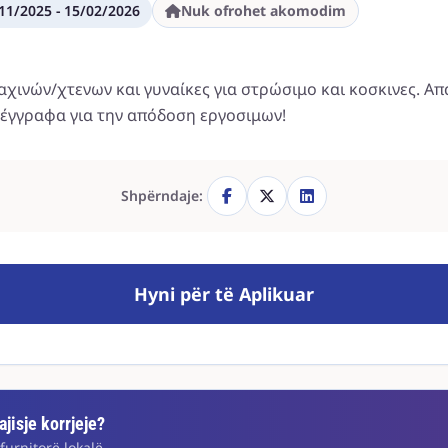
11/2025 - 15/02/2026
Nuk ofrohet akomodim
 αχινών/χτενων και γυναίκες για στρώσιμο και κοσκινες. Α
έγγραφα για την απόδοση εργοσιμων!
Shpërndaje:
Hyni për të Aplikuar
jisje korrjeje?
furnitorë lokalë