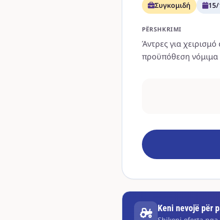
Συγκομιδή
15/
PËRSHKRIMI
Άντρες για χειρισμό
προϋπόθεση νόμιμα 
Keni nevojë për pa
Shikoni oferta nga 