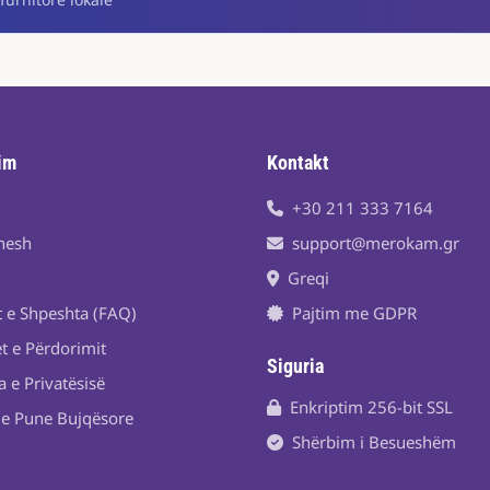
im
Kontakt
+30 211 333 7164
nesh
support@merokam.gr
Greqi
t e Shpeshta (FAQ)
Pajtim me GDPR
t e Përdorimit
Siguria
a e Privatësisë
Enkriptim 256-bit SSL
je Pune Bujqësore
Shërbim i Besueshëm