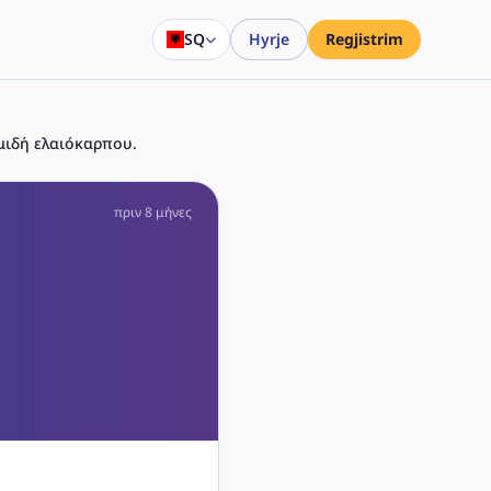
SQ
Hyrje
Regjistrim
μιδή ελαιόκαρπου.
πριν 8 μήνες