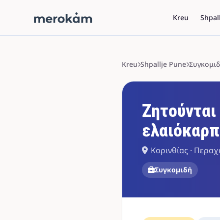
Kreu
Shpal
Kreu
Shpallje Pune
Συγκομι
Ζητούνται 
ελαιόκαρπ
Κορινθίας · Περα
Συγκομιδή