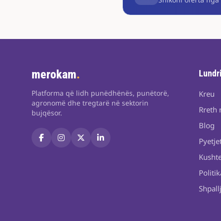
merokam
.
Lundr
Platforma që lidh punëdhënës, punëtorë,
Kreu
agronomë dhe tregtarë në sektorin
Rreth 
bujqësor.
Blog
Pyetje
Kushte
Politik
Shpall