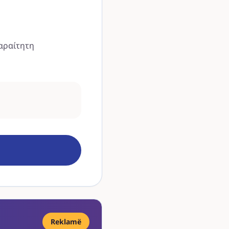
παραίτητη
Reklamë