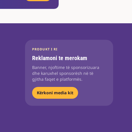
PRODUKT I RI
Reklamoni te merokam
Banner, njoftime të sponsorizuara
dhe karuxhel sponsorësh në të
gjitha faqet e platformës.
Kërkoni media kit