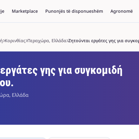
lje
Marketplace
Punonjës të disponueshëm
Agronomë
δή
Κορινθίας
Περαχώρα, Ελλάδα
Ζητούνται εργάτες γης για συγκο
εργάτες γης για συγκομιδή
ου.
χώρα, Ελλάδα