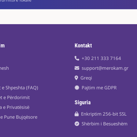
im
Kontakt
+30 211 333 7164
nesh
support@merokam.gr
Greqi
t e Shpeshta (FAQ)
Pajtim me GDPR
t e Përdorimit
Siguria
a e Privatësisë
Enkriptim 256-bit SSL
je Pune Bujqësore
Shërbim i Besueshëm