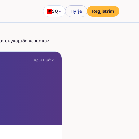
SQ
Hyrje
Regjistrim
για συγκομιδή κερασιών
πριν 1 μήνα