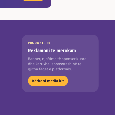
PRODUKT I RI
Reklamoni te merokam
Banner, njoftime të sponsorizuara
dhe karuxhel sponsorësh në të
gjitha faqet e platformës.
Kërkoni media kit