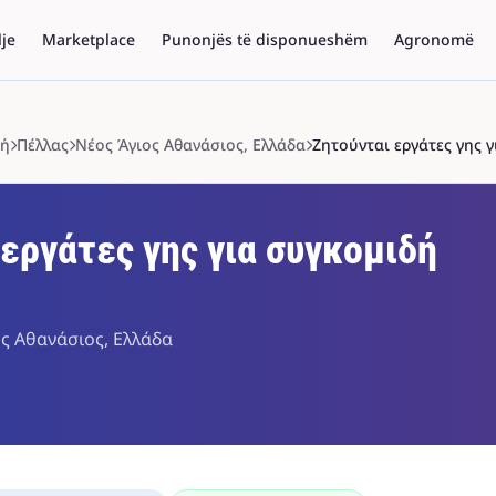
lje
Marketplace
Punonjës të disponueshëm
Agronomë
δή
Πέλλας
Νέος Άγιος Αθανάσιος, Ελλάδα
Ζητούνται εργάτες γης 
εργάτες γης για συγκομιδή
ος Αθανάσιος, Ελλάδα