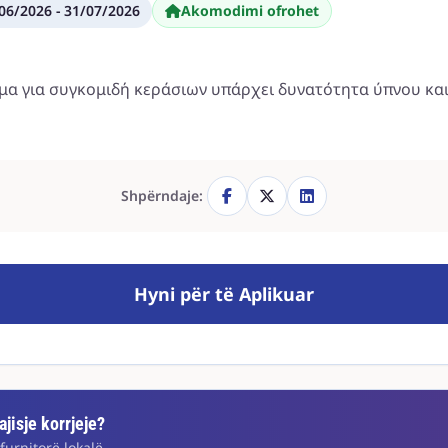
06/2026 - 31/07/2026
Akomodimi ofrohet
ομα για συγκομιδή κεράσιων υπάρχει δυνατότητα ύπνου κα
Shpërndaje:
Hyni për të Aplikuar
jisje korrjeje?
furnitorë lokalë