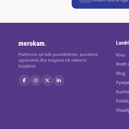
merokam
.
Lundr
Platforma që lidh punëdhënës, punëtorë,
Kreu
agronomë dhe tregtarë në sektorin
Rreth 
bujqësor.
Blog
Pyetje
Kushte
Politik
Shpall