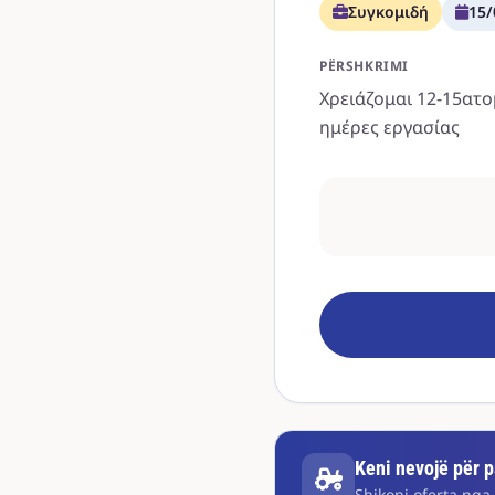
Συγκομιδή
15/
PËRSHKRIMI
Χρειάζομαι 12-15ατ
ημέρες εργασίας
Keni nevojë për pa
Shikoni oferta nga 