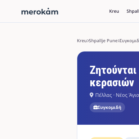
Kreu
Shpal
Kreu
Shpallje Pune
Συγκομι
Ζητούνται 
κερασιών
Πέλλας · Νέος Άγι
Συγκομιδή