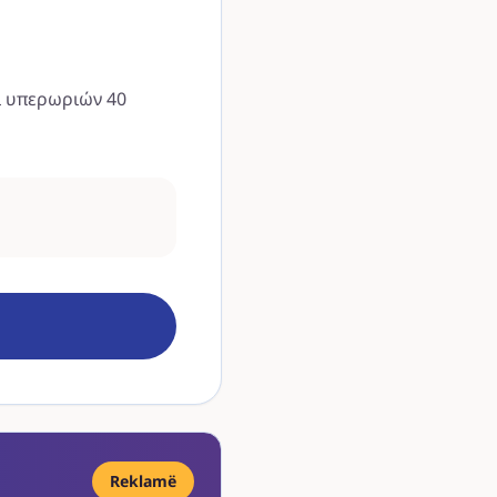
ι υπερωριών 40
Reklamë