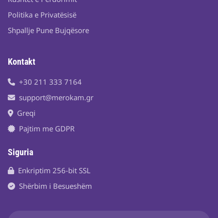
Politika e Privatësisë
Shpallje Pune Bujqësore
Kontakt
+30 211 333 7164
support@merokam.gr
Greqi
Pajtim me GDPR
Siguria
Enkriptim 256-bit SSL
Shërbim i Besueshëm