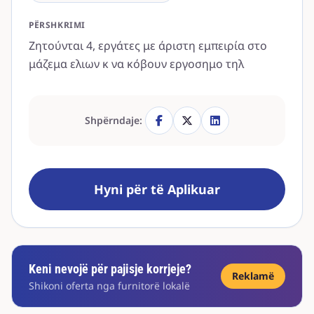
PËRSHKRIMI
Ζητούνται 4, εργάτες με άριστη εμπειρία στο
μάζεμα ελιων κ να κόβουν εργοσημο τηλ
Shpërndaje:
Hyni për të Aplikuar
Keni nevojë për pajisje korrjeje?
Reklamë
Shikoni oferta nga furnitorë lokalë