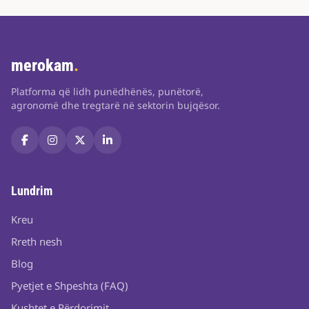
merokam
.
Platforma që lidh punëdhënës, punëtorë,
agronomë dhe tregtarë në sektorin bujqësor.
Lundrim
Kreu
Rreth nesh
Blog
Pyetjet e Shpeshta (FAQ)
Kushtet e Përdorimit