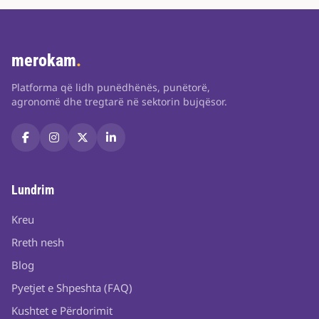
merokam
.
Platforma që lidh punëdhënës, punëtorë,
agronomë dhe tregtarë në sektorin bujqësor.
Lundrim
Kreu
Rreth nesh
Blog
Pyetjet e Shpeshta (FAQ)
Kushtet e Përdorimit