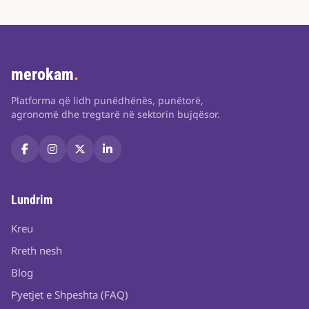
merokam
.
Platforma që lidh punëdhënës, punëtorë,
agronomë dhe tregtarë në sektorin bujqësor.
Lundrim
Kreu
Rreth nesh
Blog
Pyetjet e Shpeshta (FAQ)