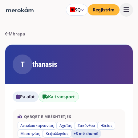
SQ
Regjistrim
Mbrapa
T
thanasis
Pa afat
Ka transport
QARQET E MBËSHTETJES
Αιτωλοακαρνανίας
Αχαΐας
Ζακύνθου
Ηλείας
Μεσσηνίας
Κεφαλληνίας
+3 më shumë