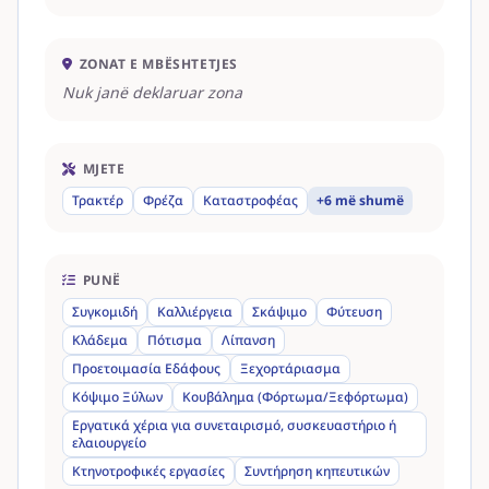
ZONAT E MBËSHTETJES
Nuk janë deklaruar zona
MJETE
Τρακτέρ
Φρέζα
Καταστροφέας
+6 më shumë
PUNË
Συγκομιδή
Καλλιέργεια
Σκάψιμο
Φύτευση
Κλάδεμα
Πότισμα
Λίπανση
Προετοιμασία Εδάφους
Ξεχορτάριασμα
Κόψιμο Ξύλων
Κουβάλημα (Φόρτωμα/Ξεφόρτωμα)
Εργατικά χέρια για συνεταιρισμό, συσκευαστήριο ή
ελαιουργείο
Κτηνοτροφικές εργασίες
Συντήρηση κηπευτικών