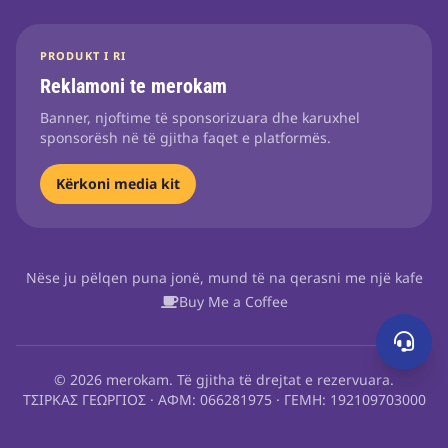
PRODUKT I RI
Reklamoni te merokam
Banner, njoftime të sponsorizuara dhe karuxhel
sponsorësh në të gjitha faqet e platformës.
Kërkoni media kit
Nëse ju pëlqen puna jonë, mund të na qerasni me një kafe
Buy Me a Coffee
© 2026 merokam. Të gjitha të drejtat e rezervuara.
ΤΣΙΡΚΑΣ ΓΕΩΡΓΙΟΣ · ΑΦΜ: 066281975 · ΓΕΜΗ: 192109703000