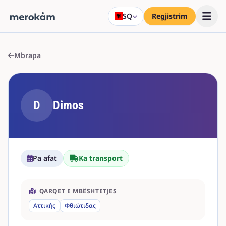
SQ
Regjistrim
Mbrapa
D
Dimos
Pa afat
Ka transport
QARQET E MBËSHTETJES
Αττικής
Φθιώτιδας