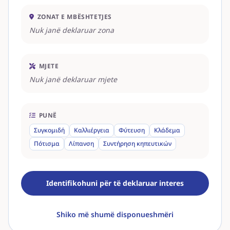
ZONAT E MBËSHTETJES
Nuk janë deklaruar zona
MJETE
Nuk janë deklaruar mjete
PUNË
Συγκομιδή
Καλλιέργεια
Φύτευση
Κλάδεμα
Πότισμα
Λίπανση
Συντήρηση κηπευτικών
Identifikohuni për të deklaruar interes
Shiko më shumë disponueshmëri