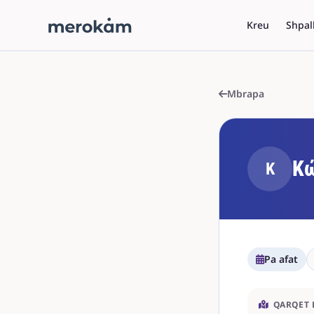
Kreu
Shpal
Mbrapa
Κ
Κ
Pa afat
QARQET 