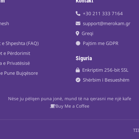
im
Kontakt
+30 211 333 7164
nesh
support@merokam.gr
Greqi
t e Shpeshta (FAQ)
Pajtim me GDPR
t e Përdorimit
Siguria
a e Privatësisë
Enkriptim 256-bit SSL
je Pune Bujqësore
Shërbim i Besueshëm
Nëse ju pëlqen puna jonë, mund të na qerasni me një kafe
Buy Me a Coffee
ΤΣ