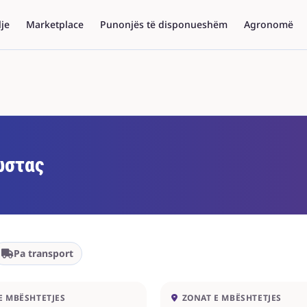
lje
Marketplace
Punonjës të disponueshëm
Agronomë
ώστας
Pa transport
E MBËSHTETJES
ZONAT E MBËSHTETJES