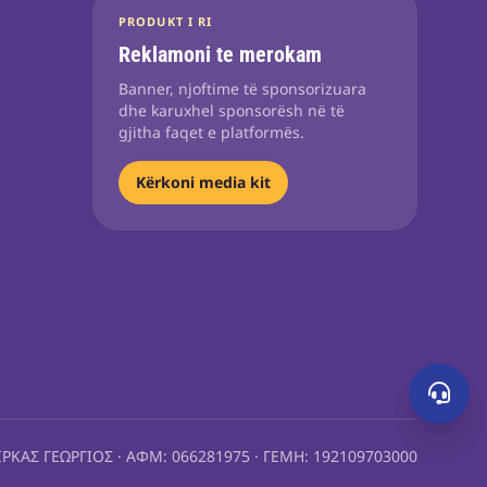
PRODUKT I RI
Reklamoni te merokam
Banner, njoftime të sponsorizuara
dhe karuxhel sponsorësh në të
gjitha faqet e platformës.
Kërkoni media kit
ΙΡΚΑΣ ΓΕΩΡΓΙΟΣ · ΑΦΜ: 066281975 · ΓΕΜΗ: 192109703000