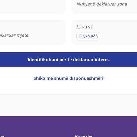
Nuk janë deklaruar zona
PUNË
klaruar mjete
Συγκομιδή
Identifikohuni për të deklaruar interes
Shiko më shumë disponueshmëri