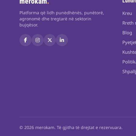
merokam
.
Lundr
Platforma që lidh punëdhënës, punëtorë,
Kreu
agronomë dhe tregtarë në sektorin
Rreth 
bujqësor.
Blog
Pyetje
Kushte
Politik
Shpall
© 2026 merokam. Të gjitha të drejtat e rezervuara.