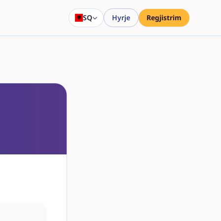
SQ
Hyrje
Regjistrim