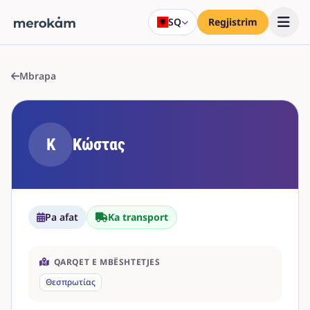
SQ
Regjistrim
Mbrapa
Κ
Κώστας
Pa afat
Ka transport
QARQET E MBËSHTETJES
Θεσπρωτίας