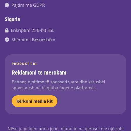
Pajtim me GDPR
Siguria
Enkriptim 256-bit SSL
Shërbim i Besueshëm
PRODUKT I RI
Reklamoni te merokam
Banner, njoftime të sponsorizuara dhe karuxhel
sponsorësh në të gjitha faqet e platformës.
Kërkoni media kit
Nëse ju pëlqen puna jonë, mund të na qerasni me një kafe