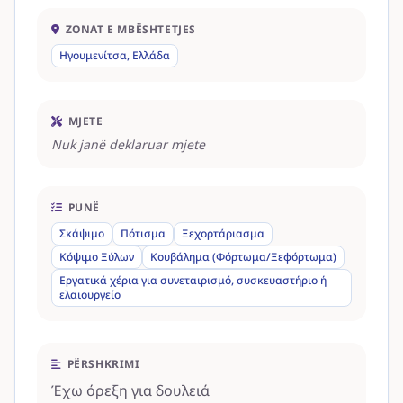
ZONAT E MBËSHTETJES
Ηγουμενίτσα, Ελλάδα
MJETE
Nuk janë deklaruar mjete
PUNË
Σκάψιμο
Πότισμα
Ξεχορτάριασμα
Κόψιμο Ξύλων
Κουβάλημα (Φόρτωμα/Ξεφόρτωμα)
Εργατικά χέρια για συνεταιρισμό, συσκευαστήριο ή
ελαιουργείο
PËRSHKRIMI
Έχω όρεξη για δουλειά