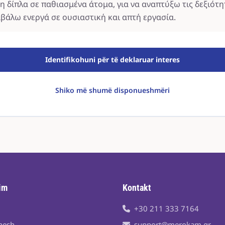
η δίπλα σε παθιασμένα άτομα, για να αναπτύξω τις δεξιότη
μβάλω ενεργά σε ουσιαστική και απτή εργασία.
Identifikohuni për të deklaruar interes
Shiko më shumë disponueshmëri
im
Kontakt
+30 211 333 7164
nesh
support@merokam.gr