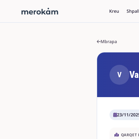
Kreu
Shpal
Mbrapa
Va
V
23/11/202
QARQET 