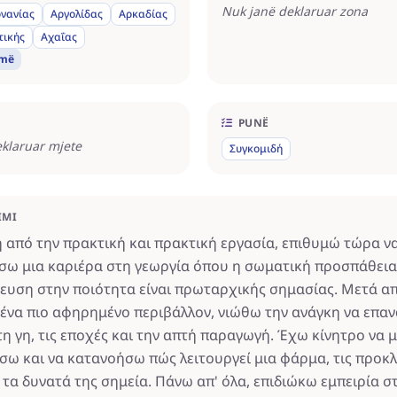
Nuk janë deklaruar zona
νανίας
Αργολίδας
Αρκαδίας
τικής
Αχαΐας
umë
PUNË
klaruar mjete
Συγκομιδή
IMI
 από την πρακτική και πρακτική εργασία, επιθυμώ τώρα ν
ω μια καριέρα στη γεωργία όπου η σωματική προσπάθεια
μευση στην ποιότητα είναι πρωταρχικής σημασίας. Μετά α
 ένα πιο αφηρημένο περιβάλλον, νιώθω την ανάγκη να επ
τη γη, τις εποχές και την απτή παραγωγή. Έχω κίνητρο να 
ω και να κατανοήσω πώς λειτουργεί μια φάρμα, τις προκλ
 τα δυνατά της σημεία. Πάνω απ' όλα, επιδιώκω εμπειρία στ