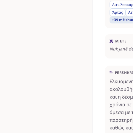
Αιτωλοακαρ
Άρτας
Ατ
+39 më sh
MJETE
Nuk janë de
PËRSHKR
Ελκυόμενη
ακολουθήσ
και η δέσ
χρόνια σε
άμεσα με 
παρατηρήσ
καθώς και