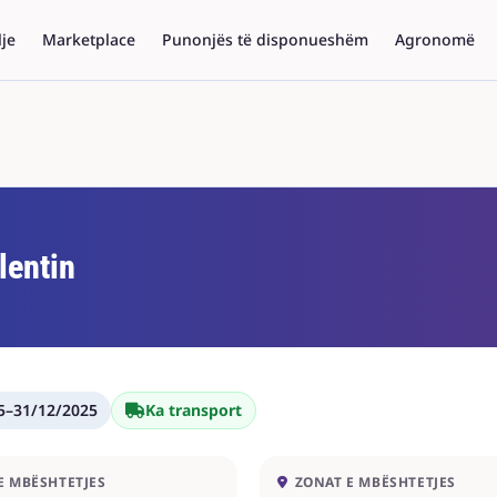
lje
Marketplace
Punonjës të disponueshëm
Agronomë
lentin
5
–
31/12/2025
Ka transport
E MBËSHTETJES
ZONAT E MBËSHTETJES