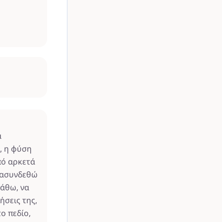
α
, η φύση
πό αρκετά
ανασυνδεθώ
μάθω, να
ήσεις της,
ο πεδίο,