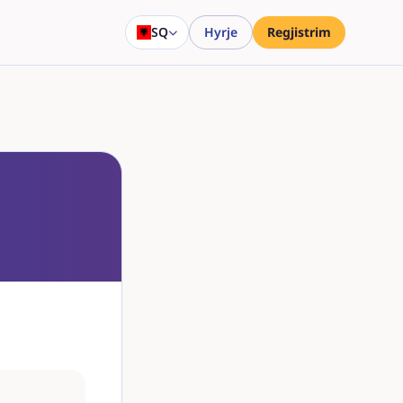
SQ
Hyrje
Regjistrim