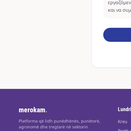
εργαζόμεν
και να συ
merokam
.
Lundr
Platforma që lidh punëdhënës, punëtorë,
Kreu
agronomë dhe tregtarë në sektorin
Rreth 