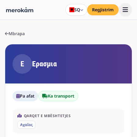
SQ
Regjistrim
Mbrapa
Ε
Ερασμια
Pa afat
Ka transport
QARQET E MBËSHTETJES
Αχαΐας