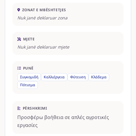
ZONAT E MBËSHTETJES
Nuk janë deklaruar zona
MJETE
Nuk janë deklaruar mjete
PUNË
Συγκομιδή
Καλλιέργεια
Φύτευση
Κλάδεμα
Πότισμα
PËRSHKRIMI
Προσφέρω βοήθεια σε απλές αγροτικές
εργασίες