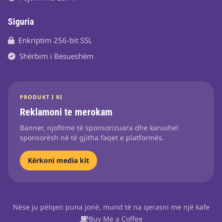
Siguria
Enkriptim 256-bit SSL
Shërbim i Besueshëm
PRODUKT I RI
Reklamoni te merokam
Banner, njoftime të sponsorizuara dhe karuxhel
sponsorësh në të gjitha faqet e platformës.
Kërkoni media kit
Nëse ju pëlqen puna jonë, mund të na qerasni me një kafe
Buy Me a Coffee