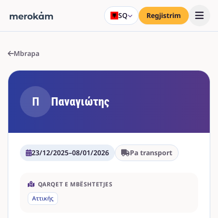
SQ
Regjistrim
Mbrapa
Π
Παναγιώτης
23/12/2025
–
08/01/2026
Pa transport
QARQET E MBËSHTETJES
Αττικής