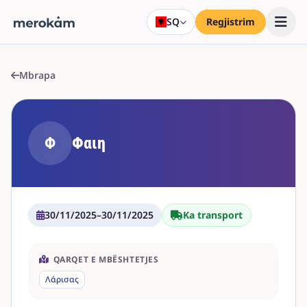
SQ
Regjistrim
Mbrapa
Φ
Φαιη
30/11/2025
–
30/11/2025
Ka transport
QARQET E MBËSHTETJES
Λάρισας